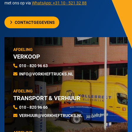
met ons op via
WhatsApp: +31 10 - 521 32 88
CONTACTGEGEVENS
AFDELING
VERKOOP
010 - 820 96 63
INFO@VORKHEFTRUCKS.NL
AFDELING
TRANSPORT & VERHUUR
010 - 820 96 66
VERHUUR@VORKHEFTRUCKS.NL