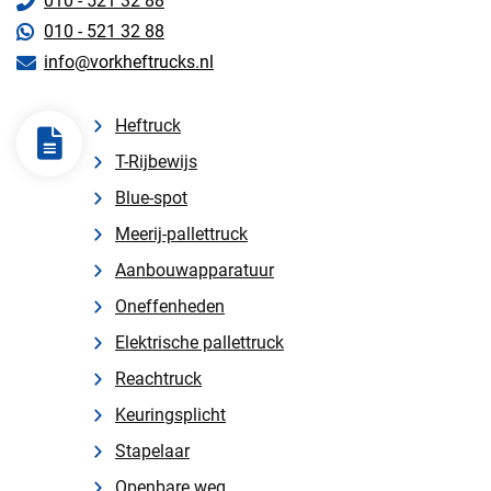
010 - 521 32 88
010 - 521 32 88
info@vorkheftrucks.nl
Heftruck
T-Rijbewijs
Blue-spot
Meerij-pallettruck
Aanbouwapparatuur
Oneffenheden
Elektrische pallettruck
Reachtruck
Keuringsplicht
Stapelaar
Openbare weg