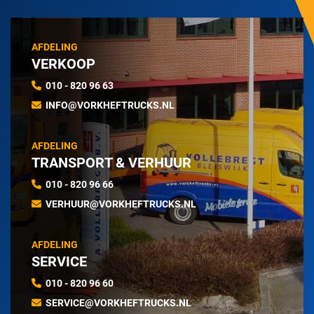
AFDELING
VERKOOP
010 - 820 96 63
INFO@VORKHEFTRUCKS.NL
AFDELING
TRANSPORT & VERHUUR
010 - 820 96 66
VERHUUR@VORKHEFTRUCKS.NL
AFDELING
SERVICE
010 - 820 96 60
SERVICE@VORKHEFTRUCKS.NL