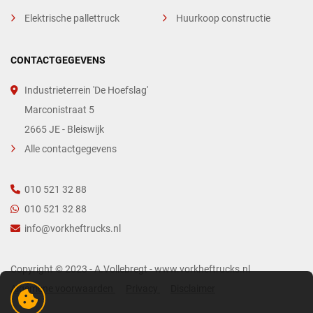
Elektrische pallettruck
Huurkoop constructie
CONTACTGEGEVENS
Industrieterrein 'De Hoefslag'
Marconistraat 5
2665 JE - Bleiswijk
Alle contactgegevens
010 521 32 88
010 521 32 88
info@vorkheftrucks.nl
Copyright © 2023 - A.Vollebregt - www.vorkheftrucks.nl
Algemene voorwaarden
Privacy
Disclaimer