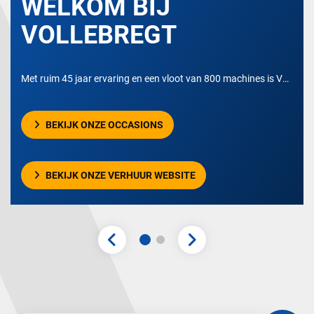
WELKOM BIJ
VOLLEBREGT
Met ruim 45 jaar ervaring en een vloot van 800 machines is Vollebregt Vorkheftrucks een belangrijke speler op de markt van interne transportmiddelen. Uit onze eigen voorraad leveren wij bijna ieder type heftruck, reachtruck, elektropallettruck, pallettruck, trekkar, stapelaar, evenals vele andere interne transport toepassingen.
BEKIJK ONZE OCCASIONS
BEKIJK ONZE VERHUUR WEBSITE