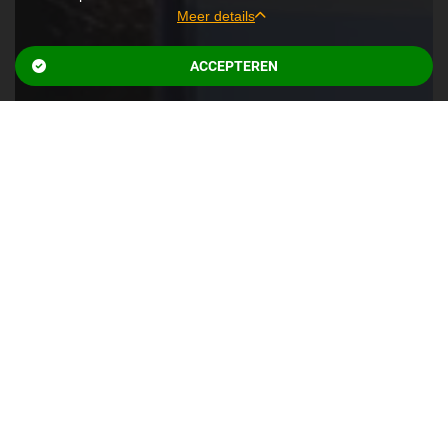
Meer details
GEDETAILLEERDE COOKIE-INFORMATIE
ACCEPTEREN
Een cookie is een eenvoudig klein bestandje dat met pagina's van deze
website wordt meegestuurd en door uw browser op uw harde schijf van
uw computer wordt opgeslagen. Door de website te bezoeken stemt u in
met het plaatsen van een cookie.
Privacy:
Voor meer informatie over ons privacybeleid,
klik hier
.