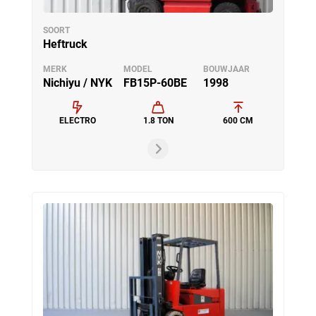
SOORT
Heftruck
MERK
MODEL
BOUWJAAR
Nichiyu / NYK
FB15P-60BE
1998
ELECTRO
1.8 TON
600 CM