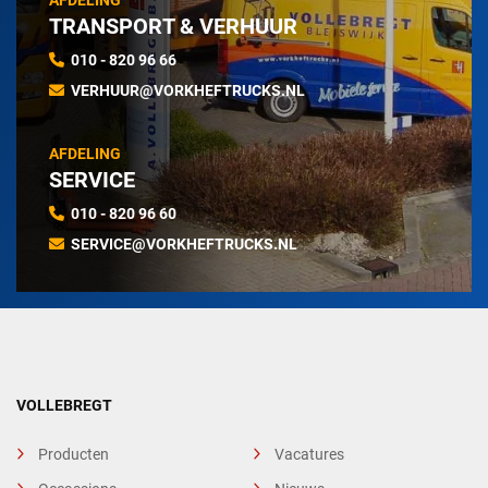
AFDELING
TRANSPORT & VERHUUR
010 - 820 96 66
VERHUUR@VORKHEFTRUCKS.NL
AFDELING
SERVICE
010 - 820 96 60
SERVICE@VORKHEFTRUCKS.NL
VOLLEBREGT
Producten
Vacatures