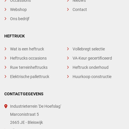
Occassions
Nieuws
Webshop
Contact
Ons bedrijf
HEFTRUCK
Wat is een heftruck
Vollebregt selectie
Heftrucks occasions
VA-Keur gecertificeerd
Ruw terreinheftrucks
Heftruck onderhoud
Elektrische pallettruck
Huurkoop constructie
CONTACTGEGEVENS
Industrieterrein 'De Hoefslag'
Marconistraat 5
2665 JE - Bleiswijk