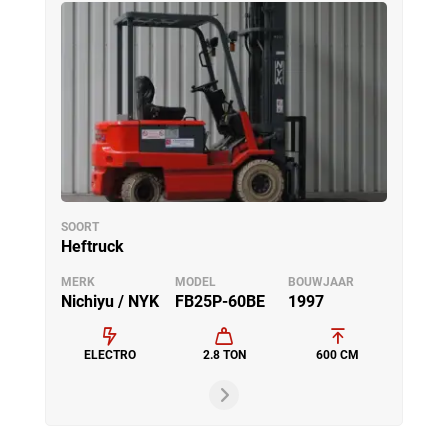
SOORT
Heftruck
MERK
MODEL
BOUWJAAR
Nichiyu / NYK
FB25P-60BE
1997
ELECTRO
2.8 TON
600 CM