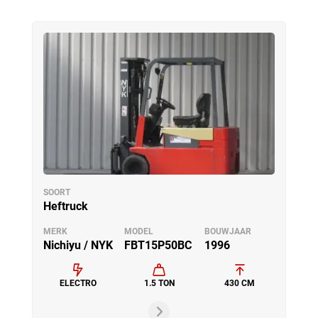
SOORT
Heftruck
MERK
MODEL
BOUWJAAR
Nichiyu / NYK
FBT15P50BC
1996
ELECTRO
1.5 TON
430 CM