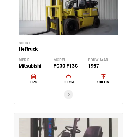
SOORT
Heftruck
MERK
MODEL
BOUWJAAR
Mitsubishi
FG30 F13C
1987
LPG
3 TON
400 CM