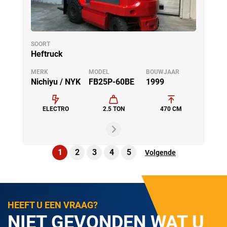
SOORT
Heftruck
MERK
MODEL
BOUWJAAR
Nichiyu / NYK
FB25P-60BE
1999
ELECTRO
2.5 TON
470 CM
1
2
3
4
5
Volgende
HEEFT U EEN VRAAG?
NIET GEVONDEN WAT U