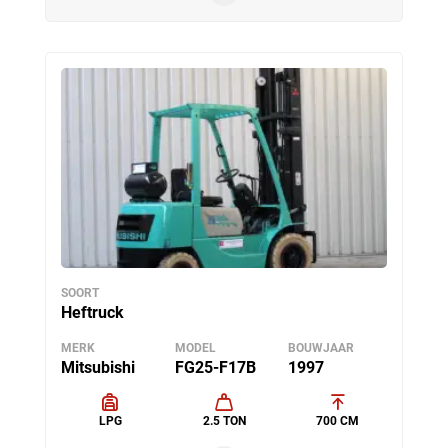
SOORT
Heftruck
MERK
MODEL
BOUWJAAR
Mitsubishi
FG25-F17B
1997
LPG
2.5 TON
700 CM