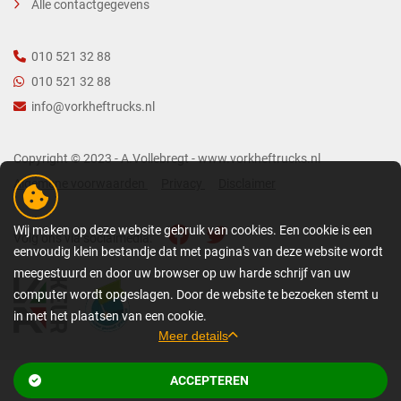
Alle contactgegevens
010 521 32 88
010 521 32 88
info@vorkheftrucks.nl
Copyright © 2023 - A.Vollebregt - www.vorkheftrucks.nl
Algemene voorwaarden
Privacy
Disclaimer
Wij maken op deze website gebruik van cookies. Een cookie is een
Volg ons via socialmedia:
eenvoudig klein bestandje dat met pagina's van deze website wordt
meegestuurd en door uw browser op uw harde schrijf van uw
computer wordt opgeslagen. Door de website te bezoeken stemt u
in met het plaatsen van een cookie.
Meer details
GEDETAILLEERDE COOKIE-INFORMATIE
ACCEPTEREN
Bekijk gerelateerde pagina’s
Een cookie is een eenvoudig klein bestandje dat met pagina's van deze