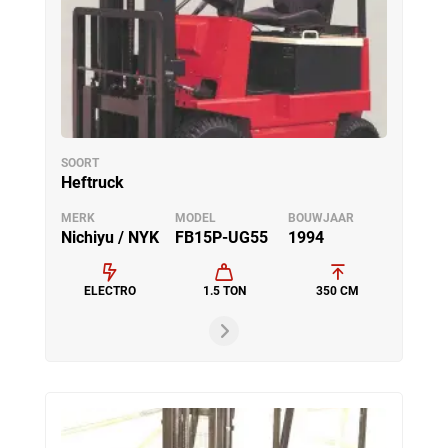
SOORT
Heftruck
MERK
MODEL
BOUWJAAR
Nichiyu / NYK
FB15P-UG55
1994
ELECTRO
1.5 TON
350 CM