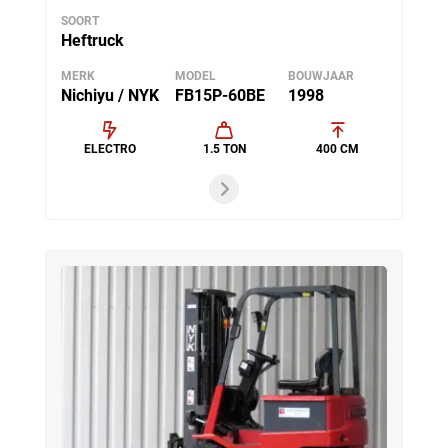
SOORT
Heftruck
MERK
MODEL
BOUWJAAR
Nichiyu / NYK
FB15P-60BE
1998
ELECTRO
1.5 TON
400 CM