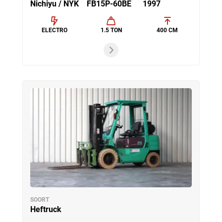
Nichiyu / NYK
FB15P-60BE
1997
ELECTRO
1.5 TON
400 CM
SOORT
Heftruck