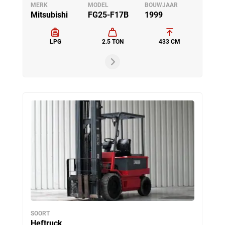
MERK
MODEL
BOUWJAAR
Mitsubishi
FG25-F17B
1999
LPG
2.5 TON
433 CM
SOORT
Heftruck