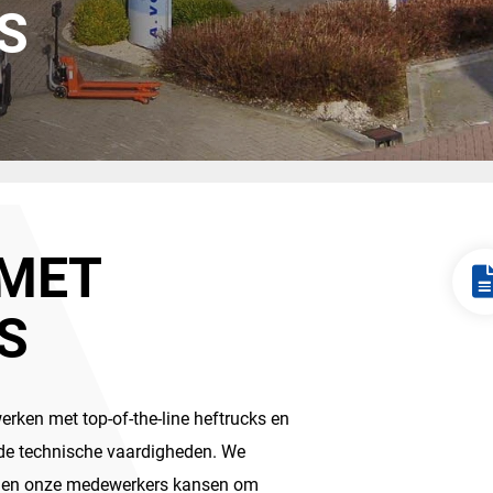
S
 MET
S
werken met top-of-the-line heftrucks en
de technische vaardigheden. We
den onze medewerkers kansen om