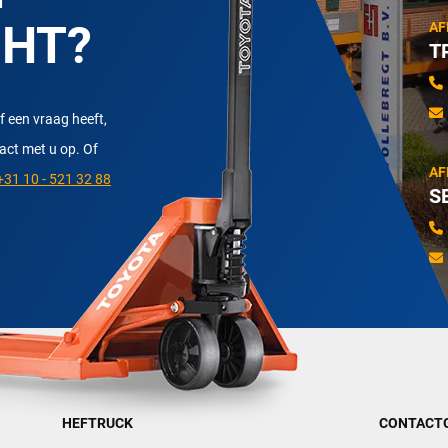
CHT?
AF
T
f een vraag heeft,
tact met u op. Of
AF
31 10 - 521 32 88
S
HEFTRUCK
CONTACT