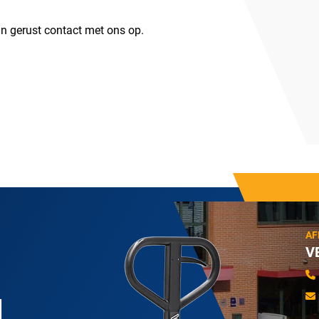
n gerust contact met ons op.
AF
V
N