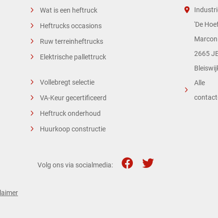
Industri
Wat is een heftruck
'De Hoef
Heftrucks occasions
Marconi
Ruw terreinheftrucks
2665 JE
Elektrische pallettruck
Bleiswij
Vollebregt selectie
Alle
contac
VA-Keur gecertificeerd
Heftruck onderhoud
Huurkoop constructie
Volg ons via socialmedia:
laimer