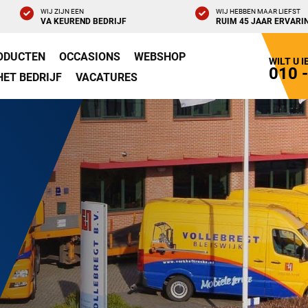
WIJ ZIJN EEN
WIJ HEBBEN MAAR LIEFST
VA KEUREND BEDRIJF
RUIM 45 JAAR ERVARI
ODUCTEN
OCCASIONS
WEBSHOP
WILT U 
010 
HET BEDRIJF
VACATURES