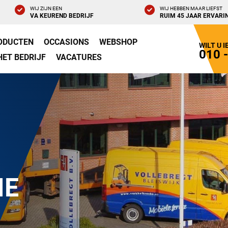
WIJ ZIJN EEN
WIJ HEBBEN MAAR LIEFST
VA KEUREND BEDRIJF
RUIM 45 JAAR ERVARI
ODUCTEN
OCCASIONS
WEBSHOP
WILT U 
010 
HET BEDRIJF
VACATURES
IE