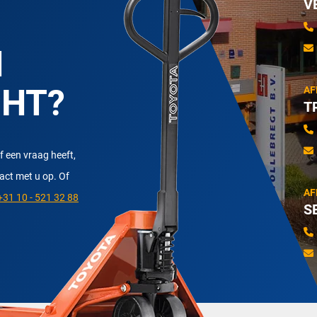
V
N
CHT?
AF
T
f een vraag heeft,
tact met u op. Of
AF
31 10 - 521 32 88
S