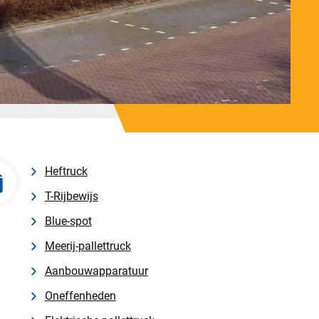
Heftruck
T-Rijbewijs
Blue-spot
Meerij-pallettruck
Aanbouwapparatuur
Oneffenheden