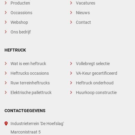
Producten
Vacatures
Occassions
Nieuws
Webshop
Contact
Ons bedrijf
HEFTRUCK
Wat is een heftruck
Vollebregt selectie
Heftrucks occasions
VA-Keur gecertificeerd
Ruw terreinheftrucks
Heftruck onderhoud
Elektrische pallettruck
Huurkoop constructie
CONTACTGEGEVENS
Industrieterrein 'De Hoefslag'
Marconistraat 5