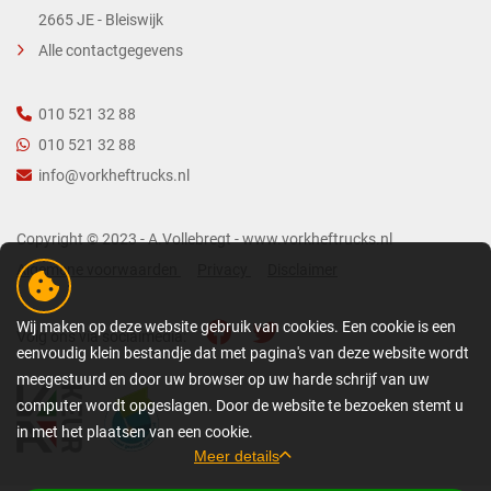
2665 JE - Bleiswijk
Alle contactgegevens
010 521 32 88
010 521 32 88
info@vorkheftrucks.nl
Copyright © 2023 - A.Vollebregt - www.vorkheftrucks.nl
Algemene voorwaarden
Privacy
Disclaimer
Wij maken op deze website gebruik van cookies. Een cookie is een
Volg ons via socialmedia:
eenvoudig klein bestandje dat met pagina's van deze website wordt
meegestuurd en door uw browser op uw harde schrijf van uw
computer wordt opgeslagen. Door de website te bezoeken stemt u
in met het plaatsen van een cookie.
Meer details
GEDETAILLEERDE COOKIE-INFORMATIE