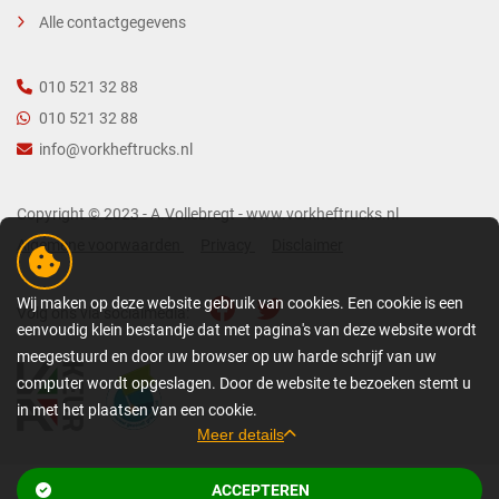
Alle contactgegevens
010 521 32 88
010 521 32 88
info@vorkheftrucks.nl
Copyright © 2023 - A.Vollebregt - www.vorkheftrucks.nl
Algemene voorwaarden
Privacy
Disclaimer
Wij maken op deze website gebruik van cookies. Een cookie is een
Volg ons via socialmedia:
eenvoudig klein bestandje dat met pagina's van deze website wordt
meegestuurd en door uw browser op uw harde schrijf van uw
computer wordt opgeslagen. Door de website te bezoeken stemt u
in met het plaatsen van een cookie.
Meer details
GEDETAILLEERDE COOKIE-INFORMATIE
ACCEPTEREN
Bekijk gerelateerde pagina’s