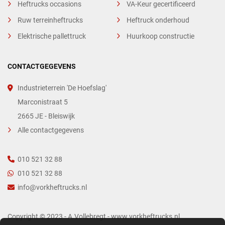
Heftrucks occasions
VA-Keur gecertificeerd
Ruw terreinheftrucks
Heftruck onderhoud
Elektrische pallettruck
Huurkoop constructie
CONTACTGEGEVENS
Industrieterrein 'De Hoefslag'
Marconistraat 5
2665 JE - Bleiswijk
Alle contactgegevens
010 521 32 88
010 521 32 88
info@vorkheftrucks.nl
Copyright © 2023 - A.Vollebregt - www.vorkheftrucks.nl