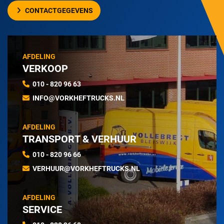
CONTACTGEGEVENS
AFDELING
VERKOOP
010 - 820 96 63
INFO@VORKHEFTRUCKS.NL
AFDELING
TRANSPORT & VERHUUR
010 - 820 96 66
VERHUUR@VORKHEFTRUCKS.NL
AFDELING
SERVICE