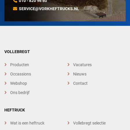
010 - 820 96 60
SERVICE@VORKHEFTRUCKS.NL
VOLLEBREGT
Producten
Vacatures
Occassions
Nieuws
Webshop
Contact
Ons bedrijf
HEFTRUCK
Wat is een heftruck
Vollebregt selectie