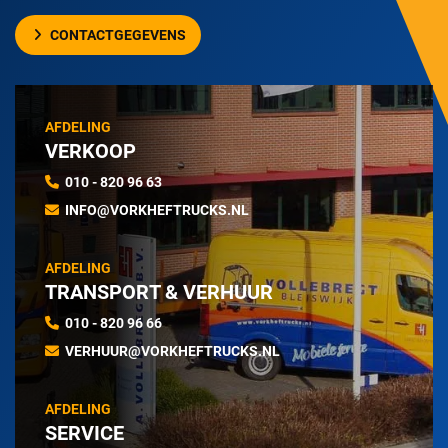
CONTACTGEGEVENS
AFDELING
VERKOOP
010 - 820 96 63
INFO@VORKHEFTRUCKS.NL
AFDELING
TRANSPORT & VERHUUR
010 - 820 96 66
VERHUUR@VORKHEFTRUCKS.NL
AFDELING
SERVICE