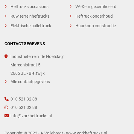
Heftrucks occasions
VA-Keur gecertificeerd
Ruw terreinheftrucks
Heftruck onderhoud
Elektrische pallettruck
Huurkoop constructie
CONTACTGEGEVENS
Industrieterrein 'De Hoefslag'
Marconistraat 5
2665 JE - Bleiswijk
Alle contactgegevens
010 521 32 88
010 521 32 88
info@vorkheftrucks.nl
Copyright © 2023 - A.Vollebregt - www.vorkheftrucks.nl