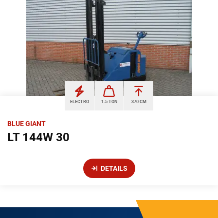
ELECTRO
1.5 TON
370 CM
BLUE GIANT
LT 144W 30
DETAILS