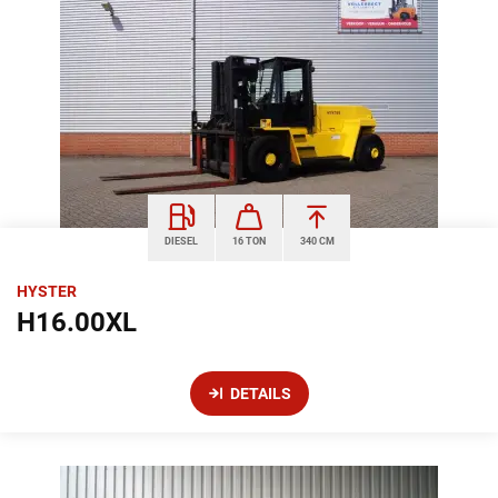
DIESEL
16 TON
340 CM
HYSTER
H16.00XL
DETAILS