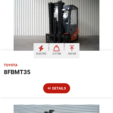
ELECTRO
3.5 TON
430 CM
TOYOTA
8FBMT35
DETAILS