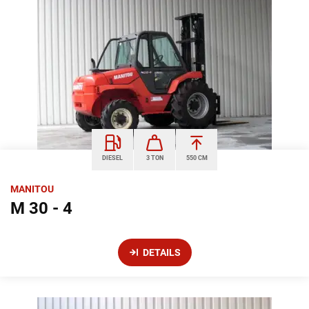
DIESEL
3 TON
550 CM
MANITOU
M 30 - 4
DETAILS