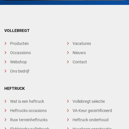
VOLLEBREGT
Producten
Vacatures
Occassions
Nieuws
Webshop
Contact
Ons bedrijf
HEFTRUCK
Wat is een heftruck
Vollebregt selectie
Heftrucks occasions
VA-Keur gecertificeerd
Ruw terreinheftrucks
Heftruck onderhoud
Elektrische pallettruck
Huurkoop constructie