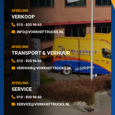
AFDELING
VERKOOP
010 - 820 96 63
INFO@VORKHEFTRUCKS.NL
AFDELING
TRANSPORT & VERHUUR
010 - 820 96 66
VERHUUR@VORKHEFTRUCKS.NL
AFDELING
SERVICE
010 - 820 96 60
SERVICE@VORKHEFTRUCKS.NL