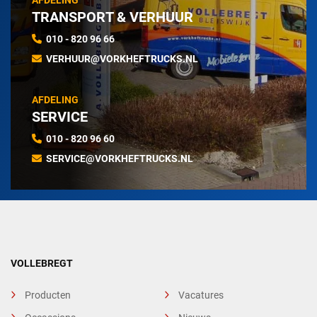
AFDELING
TRANSPORT & VERHUUR
010 - 820 96 66
VERHUUR@VORKHEFTRUCKS.NL
AFDELING
SERVICE
010 - 820 96 60
SERVICE@VORKHEFTRUCKS.NL
VOLLEBREGT
Producten
Vacatures