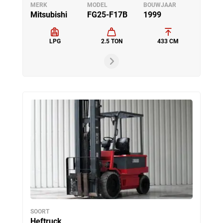
MERK
MODEL
BOUWJAAR
Mitsubishi
FG25-F17B
1999
LPG
2.5 TON
433 CM
SOORT
Heftruck