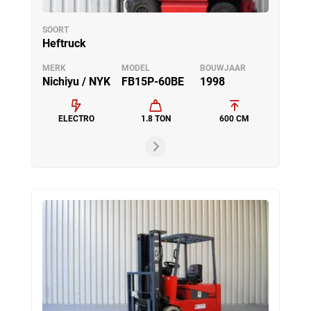
SOORT
Heftruck
MERK
MODEL
BOUWJAAR
Nichiyu / NYK
FB15P-60BE
1998
ELECTRO
1.8 TON
600 CM