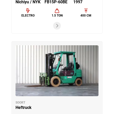
Nichiyu / NYK
FB15P-60BE
1997
ELECTRO
1.5 TON
400 CM
SOORT
Heftruck