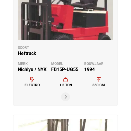
SOORT
Heftruck
MERK
MODEL
BOUWJAAR
Nichiyu / NYK
FB15P-UG55
1994
ELECTRO
1.5 TON
350 CM