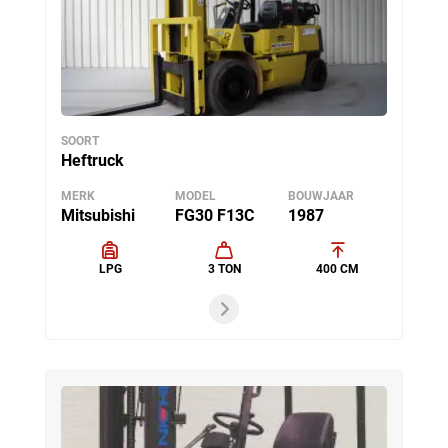
SOORT
Heftruck
MERK
MODEL
BOUWJAAR
Mitsubishi
FG30 F13C
1987
LPG
3 TON
400 CM