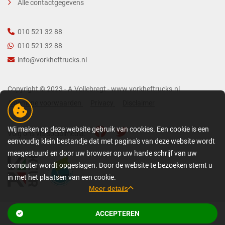
Alle contactgegevens
010 521 32 88
010 521 32 88
info@vorkheftrucks.nl
Copyright © 2023 - A.Vollebregt - www.vorkheftrucks.nl
Algemene voorwaarden
Privacy
Disclaimer
Wij maken op deze website gebruik van cookies. Een cookie is een
Volg ons via socialmedia:
eenvoudig klein bestandje dat met pagina's van deze website wordt
meegestuurd en door uw browser op uw harde schrijf van uw
computer wordt opgeslagen. Door de website te bezoeken stemt u
in met het plaatsen van een cookie.
Meer details
GEDETAILLEERDE COOKIE-INFORMATIE
ACCEPTEREN
Bekijk gerelateerde pagina’s
Een cookie is een eenvoudig klein bestandje dat met pagina's van deze