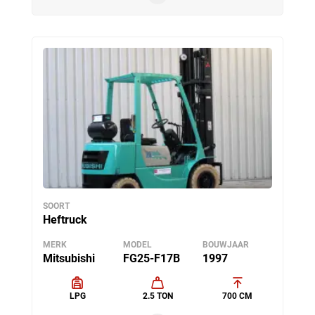
SOORT
Heftruck
MERK
MODEL
BOUWJAAR
Mitsubishi
FG25-F17B
1997
LPG
2.5 TON
700 CM