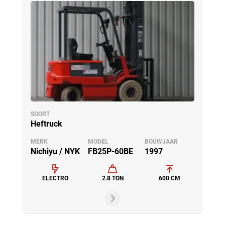
SOORT
Heftruck
MERK
MODEL
BOUWJAAR
Nichiyu / NYK
FB25P-60BE
1997
ELECTRO
2.8 TON
600 CM