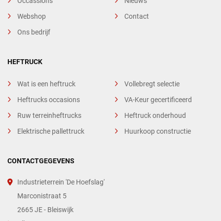
Occassions
Nieuws
Webshop
Contact
Ons bedrijf
HEFTRUCK
Wat is een heftruck
Vollebregt selectie
Heftrucks occasions
VA-Keur gecertificeerd
Ruw terreinheftrucks
Heftruck onderhoud
Elektrische pallettruck
Huurkoop constructie
CONTACTGEGEVENS
Industrieterrein 'De Hoefslag'
Marconistraat 5
2665 JE - Bleiswijk