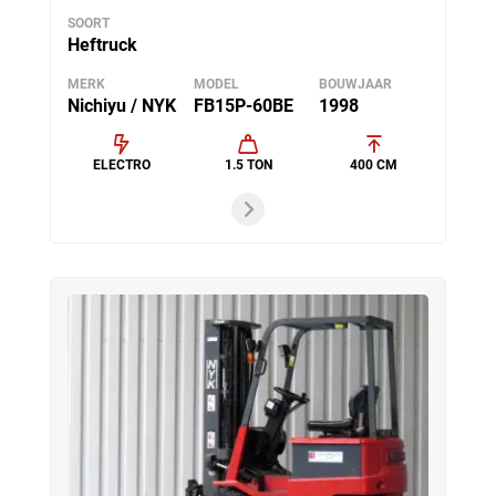
SOORT
Heftruck
MERK
MODEL
BOUWJAAR
Nichiyu / NYK
FB15P-60BE
1998
ELECTRO
1.5 TON
400 CM