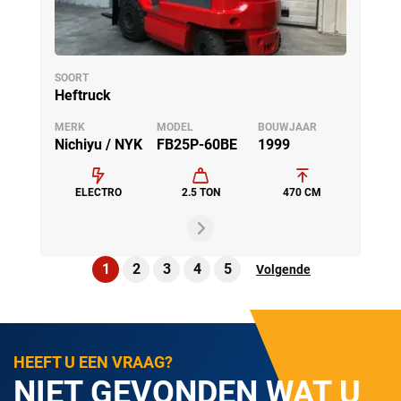
SOORT
Heftruck
MERK
MODEL
BOUWJAAR
Nichiyu / NYK
FB25P-60BE
1999
ELECTRO
2.5 TON
470 CM
1
2
3
4
5
Volgende
HEEFT U EEN VRAAG?
NIET GEVONDEN WAT U