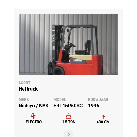
SOORT
Heftruck
MERK
MODEL
BOUWJAAR
Nichiyu / NYK
FBT15P50BC
1996
ELECTRO
1.5 TON
430 CM