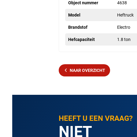
Object nummer
4638
Model
Heftruck
Brandstof
Electro
Hefcapaciteit
1.8 ton
NAAR OVERZICHT
HEEFT U EEN VRAAG?
NIET