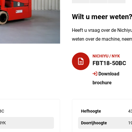
Wilt u meer weten
Heeft u vraag over de Nichiy
weten over de machine, neem
NICHIYU / NYK
FBT18-50BC
Download
brochure
BC
Hefhoogte
4
 NYK
Doorrijhoogte
1