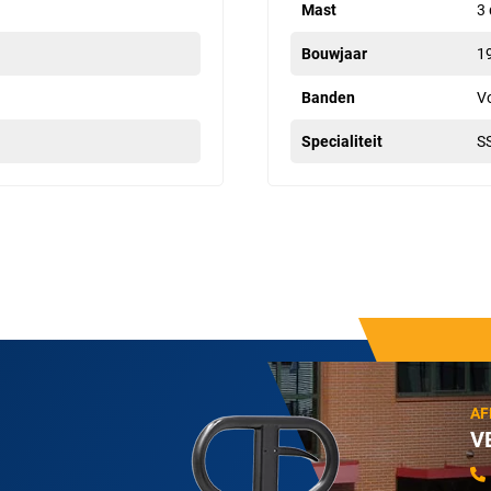
Mast
3 
Bouwjaar
1
Banden
V
Specialiteit
S
AF
V