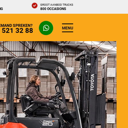
GROOT AANBOD TRUCKS
NG
800 OCCASIONS
IEMAND SPREKEN?
MENU
- 521 32 88