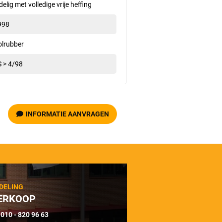
delig met volledige vrije heffing
998
olrubber
S > 4/98
INFORMATIE AANVRAGEN
DELING
ERKOOP
010 - 820 96 63