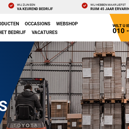
WIJ ZIJN EEN
WIJ HEBBEN MAAR LIEFST
VA KEUREND BEDRIJF
RUIM 45 JAAR ERVARI
ODUCTEN
OCCASIONS
WEBSHOP
WILT U 
010 
HET BEDRIJF
VACATURES
S