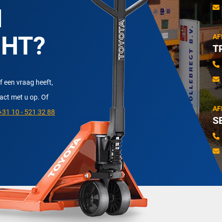
N
CHT?
AF
T
f een vraag heeft,
tact met u op. Of
AF
31 10 - 521 32 88
S