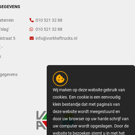
GEGEVENS
eterrein
010 521 32 88
slag'
010 521 32 88
straat 5
info@vorkheftrucks.nl
 -
k
tgegevens
Wij maken op deze website gebruik van
cookies. Een cookie is een eenvoudig
klein bestandje dat met pagina's van
deze website wordt meegestuurd en
door uw browser op uw harde schrijf van
uw computer wordt opgeslagen. Door de
website te bezoeken stemt u in met het