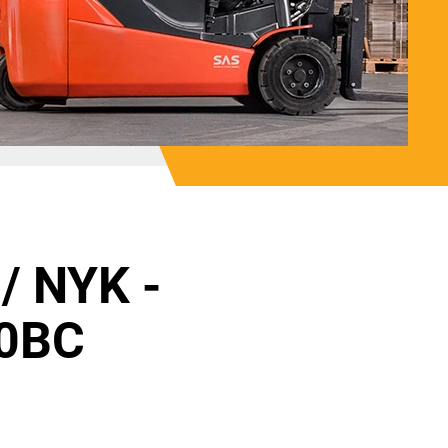
/ NYK -
0BC