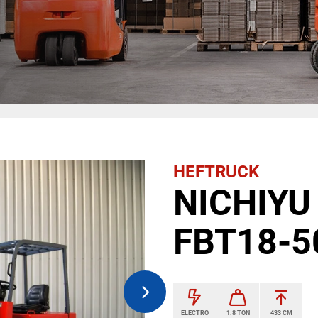
HEFTRUCK
NICHIYU 
FBT18-5
ELECTRO
1.8 TON
433 CM