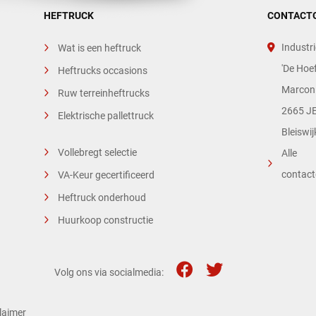
HEFTRUCK
CONTACT
Industri
Wat is een heftruck
'De Hoef
Heftrucks occasions
Marconi
Ruw terreinheftrucks
2665 JE
Elektrische pallettruck
Bleiswij
Vollebregt selectie
Alle
contac
VA-Keur gecertificeerd
Heftruck onderhoud
Huurkoop constructie
Volg ons via socialmedia:
laimer