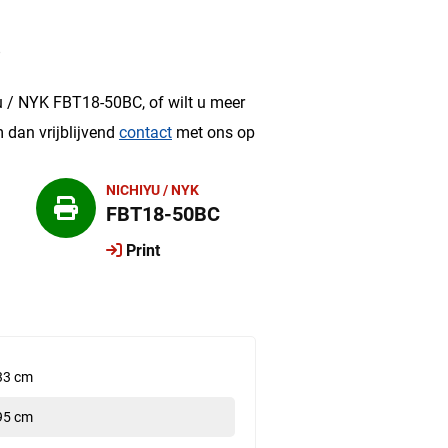
?
u / NYK FBT18-50BC, of wilt u meer
 dan vrijblijvend
contact
met ons op
NICHIYU / NYK
FBT18-50BC
Print
33 cm
95 cm