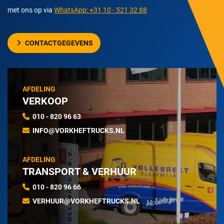
met ons op via
WhatsApp: +31 10 - 521 32 88
CONTACTGEGEVENS
AFDELING
VERKOOP
010 - 820 96 63
INFO@VORKHEFTRUCKS.NL
AFDELING
TRANSPORT & VERHUUR
010 - 820 96 66
VERHUUR@VORKHEFTRUCKS.NL