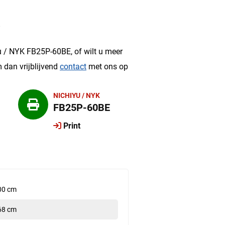
?
u / NYK FB25P-60BE, of wilt u meer
 dan vrijblijvend
contact
met ons op
NICHIYU / NYK
FB25P-60BE
Print
00 cm
68 cm