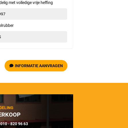
delig met volledige vrije heffing
997
olrubber
S
INFORMATIE AANVRAGEN
DELING
ERKOOP
010 - 820 96 63