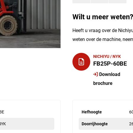
Wilt u meer weten
Heeft u vraag over de Nichiy
weten over de machine, neem
NICHIYU / NYK
FB25P-60BE
Download
brochure
BE
Hefhoogte
6
 NYK
Doorrijhoogte
2