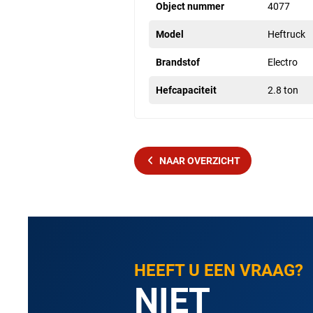
Object nummer
4077
Model
Heftruck
Brandstof
Electro
Hefcapaciteit
2.8 ton
NAAR OVERZICHT
HEEFT U EEN VRAAG?
NIET