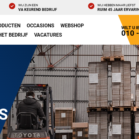
WIJ ZIJN EEN
WIJ HEBBEN MAAR LIEFST
VA KEUREND BEDRIJF
RUIM 45 JAAR ERVARI
ODUCTEN
OCCASIONS
WEBSHOP
WILT U 
010 
HET BEDRIJF
VACATURES
S