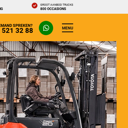
GROOT AANBOD TRUCKS
NG
800 OCCASIONS
IEMAND SPREKEN?
MENU
- 521 32 88