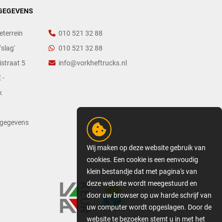
GEGEVENS
eterrein
010 521 32 88
slag'
010 521 32 88
straat 5
info@vorkheftrucks.nl
 -
k
tgegevens
Wij maken op deze website gebruik van
cookies. Een cookie is een eenvoudig
klein bestandje dat met pagina's van
deze website wordt meegestuurd en
door uw browser op uw harde schrijf van
uw computer wordt opgeslagen. Door de
website te bezoeken stemt u in met het