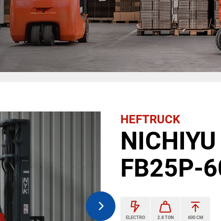
HEFTRUCK
NICHIYU 
FB25P-6
ELECTRO
2.8 TON
600 CM