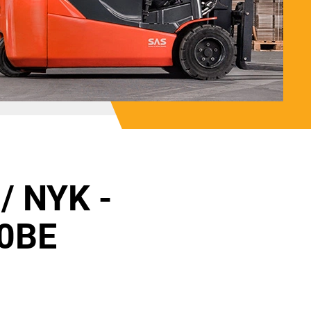
/ NYK -
0BE