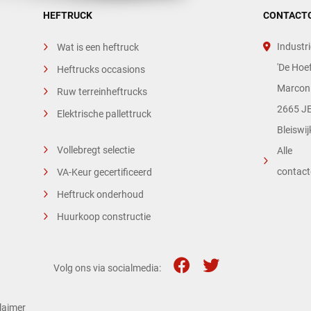
HEFTRUCK
CONTACT
Industri
Wat is een heftruck
'De Hoef
Heftrucks occasions
Marconi
Ruw terreinheftrucks
2665 JE
Elektrische pallettruck
Bleiswij
Vollebregt selectie
Alle
contac
VA-Keur gecertificeerd
Heftruck onderhoud
Huurkoop constructie
Volg ons via socialmedia:
laimer