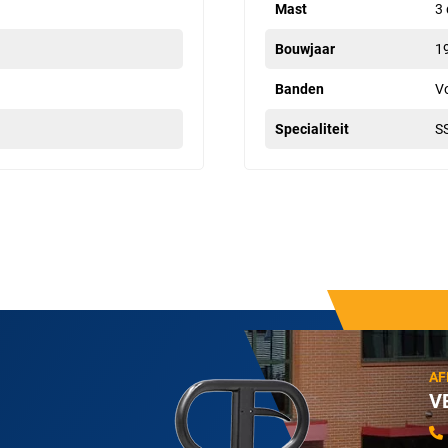
Mast
3 
Bouwjaar
1
Banden
V
Specialiteit
S
AF
V