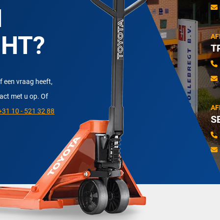
N
CHT?
AF
T
f een vraag heeft,
tact met u op. Of
AF
31 10 - 521 32 88
S