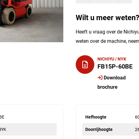
Wilt u meer weten
Heeft u vraag over de Nichiy
weten over de machine, neem
NICHIYU / NYK
FB15P-60BE
Download
brochure
BE
Hefhoogte
6
 NYK
Doorrijhoogte
2