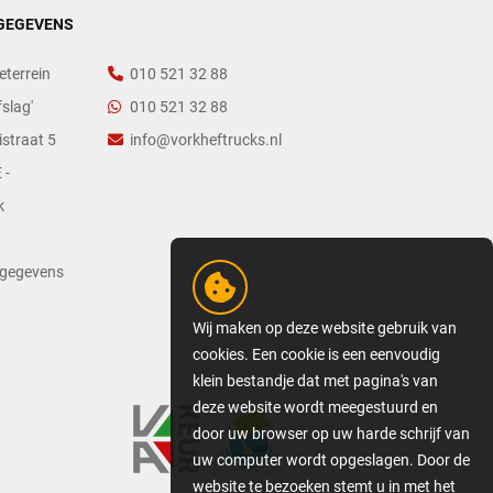
GEGEVENS
eterrein
010 521 32 88
slag'
010 521 32 88
straat 5
info@vorkheftrucks.nl
 -
k
tgegevens
Wij maken op deze website gebruik van
cookies. Een cookie is een eenvoudig
klein bestandje dat met pagina's van
deze website wordt meegestuurd en
door uw browser op uw harde schrijf van
uw computer wordt opgeslagen. Door de
website te bezoeken stemt u in met het