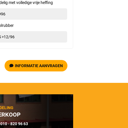
delig met volledige vrije heffing
996
olrubber
S >12/96
INFORMATIE AANVRAGEN
DELING
ERKOOP
010 - 820 96 63