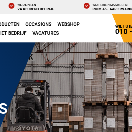
WIJ ZIJN EEN
WIJ HEBBEN MAAR LIEFST
VA KEUREND BEDRIJF
RUIM 45 JAAR ERVARI
ODUCTEN
OCCASIONS
WEBSHOP
WILT U 
010 
HET BEDRIJF
VACATURES
S