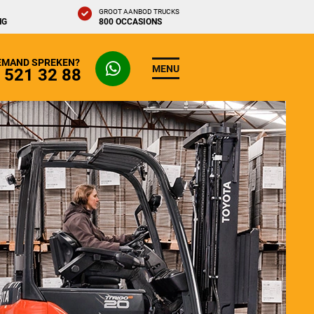
GROOT AANBOD TRUCKS
NG
800 OCCASIONS
IEMAND SPREKEN?
MENU
- 521 32 88