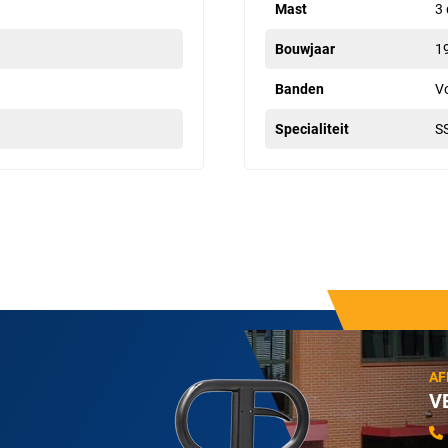
Mast
3 
Bouwjaar
1
Banden
V
Specialiteit
S
AF
V