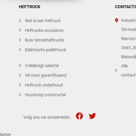
HEFTRUCK
CONTACT
Industri
Wat is een heftruck
'De Hoef
Heftrucks occasions
Marconi
Ruw terreinheftrucks
2665 JE
Elektrische pallettruck
Bleiswij
Vollebregt selectie
Alle
contac
VA-Keur gecertificeerd
Heftruck onderhoud
Huurkoop constructie
Volg ons via socialmedia:
laimer