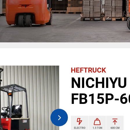
HEFTRUCK
NICHIYU 
FB15P-6
ELECTRO
1.5 TON
600 CM