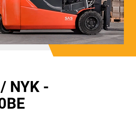
/ NYK -
0BE