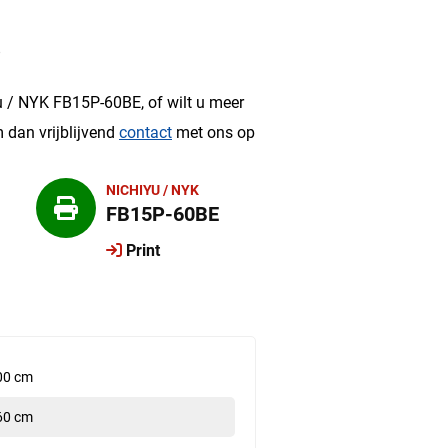
?
u / NYK FB15P-60BE, of wilt u meer
 dan vrijblijvend
contact
met ons op
NICHIYU / NYK
FB15P-60BE
Print
00 cm
60 cm