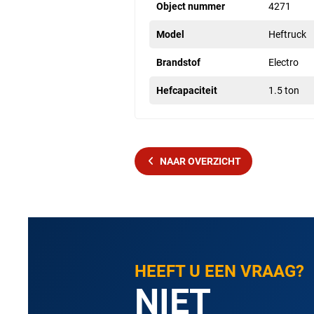
Object nummer
4271
Model
Heftruck
Brandstof
Electro
Hefcapaciteit
1.5 ton
NAAR OVERZICHT
HEEFT U EEN VRAAG?
NIET