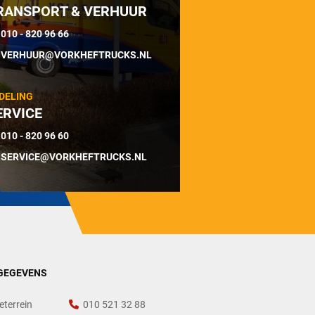
RANSPORT & VERHUUR
010 - 820 96 66
VERHUUR@VORKHEFTRUCKS.NL
DELING
ERVICE
010 - 820 96 60
SERVICE@VORKHEFTRUCKS.NL
GEGEVENS
eterrein
010 521 32 88