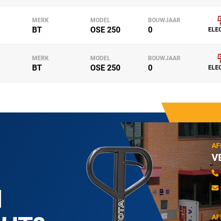
MERK
MODEL
BOUWJAAR
BT
OSE 250
0
ELE
MERK
MODEL
BOUWJAAR
BT
OSE 250
0
ELE
AF
V
N
AF