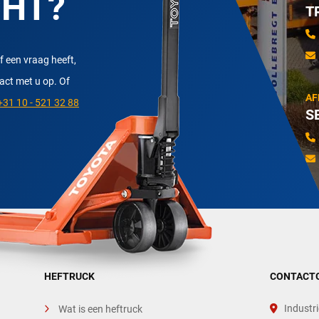
CHT?
T
f een vraag heeft,
tact met u op. Of
AF
31 10 - 521 32 88
S
HEFTRUCK
CONTACT
Industri
Wat is een heftruck