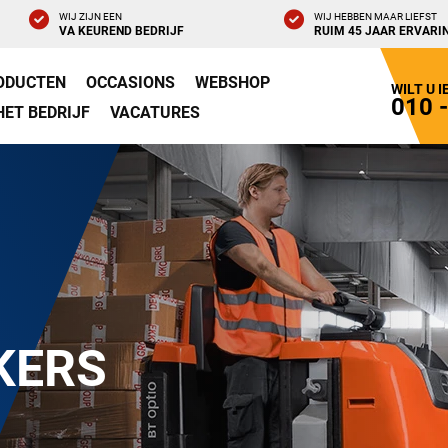
WIJ ZIJN EEN
WIJ HEBBEN MAAR LIEFST
VA KEUREND BEDRIJF
RUIM 45 JAAR ERVARI
ODUCTEN
OCCASIONS
WEBSHOP
WILT U 
010 
HET BEDRIJF
VACATURES
KERS