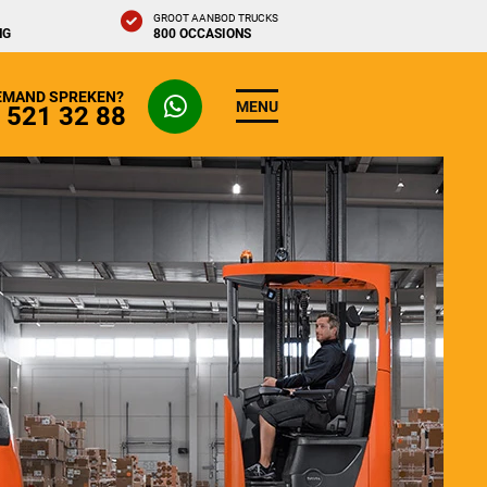
GROOT AANBOD TRUCKS
NG
800 OCCASIONS
IEMAND SPREKEN?
MENU
- 521 32 88