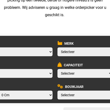
picking op een tweede, derde of hogere niveau's is geen
probleem. Wij adviseren u graag in welke orderpicker voor u
geschikt is.
MERK
CAPACITEIT
BOUWJAAR