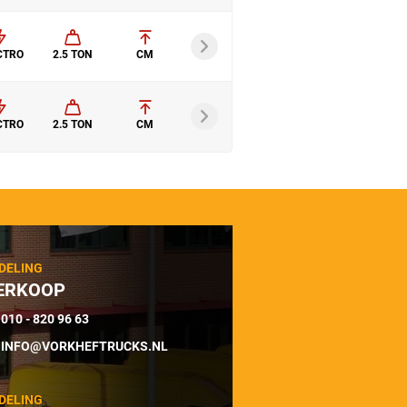
CTRO
2.5 TON
CM
CTRO
2.5 TON
CM
DELING
ERKOOP
010 - 820 96 63
INFO@VORKHEFTRUCKS.NL
DELING