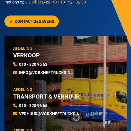
met ons op via
WhatsApp: +31 10 - 521 32 88
CONTACTGEGEVENS
AFDELING
VERKOOP
010 - 820 96 63
INFO@VORKHEFTRUCKS.NL
AFDELING
TRANSPORT & VERHUUR
010 - 820 96 66
VERHUUR@VORKHEFTRUCKS.NL
AFDELING