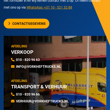
het formulier in en wij nemen contact met u op. Of neem contact
met ons op via
WhatsApp: +31 10 - 521 32 88
CONTACTGEGEVENS
AFDELING
VERKOOP
010 - 820 96 63
INFO@VORKHEFTRUCKS.NL
AFDELING
TRANSPORT & VERHUUR
010 - 820 96 66
VERHUUR@VORKHEFTRUCKS.NL