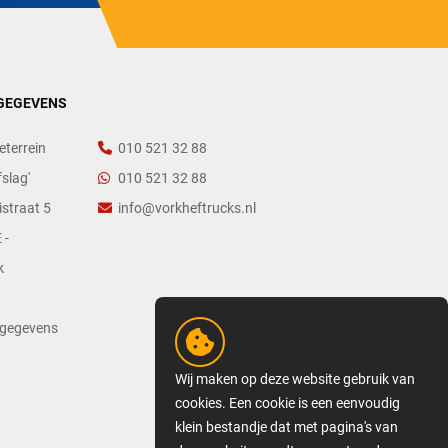
GEGEVENS
eterrein
010 521 32 88
slag'
010 521 32 88
straat 5
info@vorkheftrucks.nl
 -
k
tgegevens
Wij maken op deze website gebruik van
cookies. Een cookie is een eenvoudig
klein bestandje dat met pagina's van