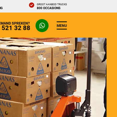
GROOT AANBOD TRUCKS
NG
800 OCCASIONS
IEMAND SPREKEN?
MENU
- 521 32 88