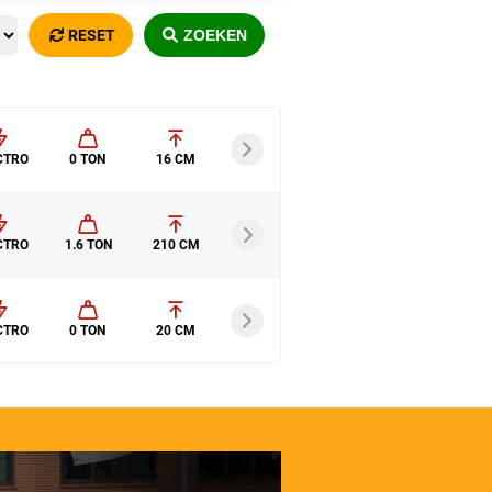
RESET
ZOEKEN
CTRO
0 TON
16 CM
CTRO
1.6 TON
210 CM
CTRO
0 TON
20 CM