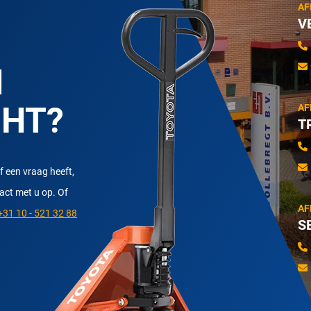
AF
V
N
CHT?
AF
T
f een vraag heeft,
tact met u op. Of
AF
31 10 - 521 32 88
S