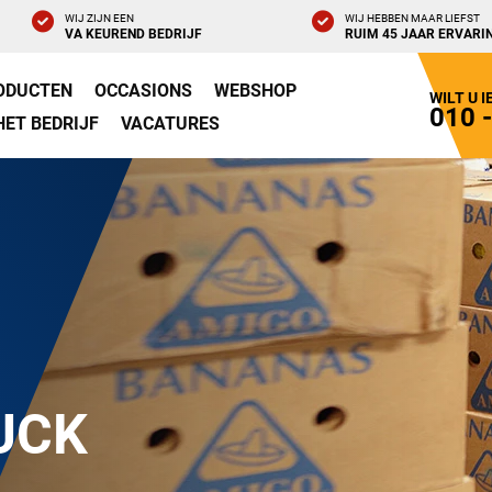
WIJ ZIJN EEN
WIJ HEBBEN MAAR LIEFST
VA KEUREND BEDRIJF
RUIM 45 JAAR ERVARI
ODUCTEN
OCCASIONS
WEBSHOP
WILT U 
010 
HET BEDRIJF
VACATURES
UCK