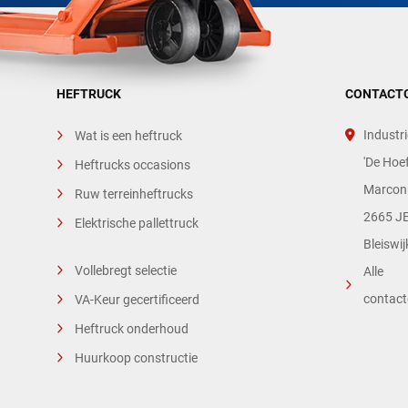
HEFTRUCK
CONTACT
Industri
Wat is een heftruck
'De Hoef
Heftrucks occasions
Marconi
Ruw terreinheftrucks
2665 JE
Elektrische pallettruck
Bleiswij
Vollebregt selectie
Alle
contac
VA-Keur gecertificeerd
Heftruck onderhoud
Huurkoop constructie