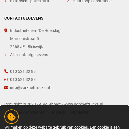
Elektrische pallettruck
Huurkoop constructie
CONTACTGEGEVENS
Industrieterrein 'De Hoefslag'
Marconistraat 5
2665 JE - Bleiswijk
Alle contactgegevens
010 521 32 88
010 521 32 88
info@vorkheftrucks.nl
Copyright © 2023 - A.Vollebregt - www.vorkheftrucks.nl
Algemene voorwaarden
Privacy
Disclaimer
Wij maken op deze website gebruik van cookies. Een cookie is een