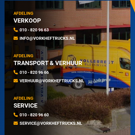
AFDELING
VERKOOP
010 - 820 96 63
INFO@VORKHEFTRUCKS.NL
AFDELING
TRANSPORT & VERHUUR
010 - 820 96 66
VERHUUR@VORKHEFTRUCKS.NL
AFDELING
SERVICE
010 - 820 96 60
SERVICE@VORKHEFTRUCKS.NL