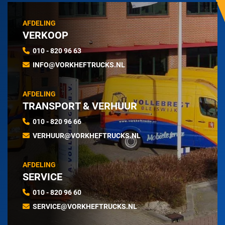
AFDELING
VERKOOP
010 - 820 96 63
INFO@VORKHEFTRUCKS.NL
AFDELING
TRANSPORT & VERHUUR
010 - 820 96 66
VERHUUR@VORKHEFTRUCKS.NL
AFDELING
SERVICE
010 - 820 96 60
SERVICE@VORKHEFTRUCKS.NL