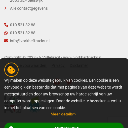
2665 JE - Bleiswijk
Alle contactgegevens
010 521 32 88
010 521 32 88
info@vorkheftrucks.nl
Copyright © 2023 - A.Vollebregt - www.vorkheftrucks.nl
Algemene voorwaarden
Privacy
Disclaimer
Wij maken op deze website gebruik van cookies. Een cookie is een
Volg ons via socialmedia:
eenvoudig klein bestandje dat met pagina's van deze website wordt
meegestuurd en door uw browser op uw harde schrijf van uw
computer wordt opgeslagen. Door de website te bezoeken stemt u
in met het plaatsen van een cookie.
Meer details
GEDETAILLEERDE COOKIE-INFORMATIE