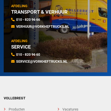
AFDELING
TRANSPORT & VERHUUR
010 - 820 96 66
VERHUUR@VORKHEFTRUCKS.NL
AFDELING
SERVICE
010 - 820 96 60
SERVICE@VORKHEFTRUCKS.NL
VOLLEBREGT
Producten
Vacatures