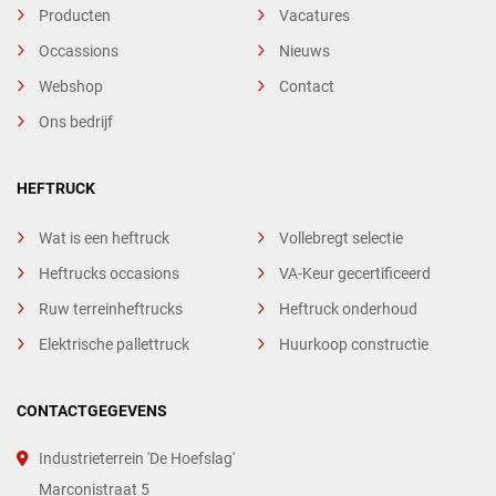
Producten
Vacatures
Occassions
Nieuws
Webshop
Contact
Ons bedrijf
HEFTRUCK
Wat is een heftruck
Vollebregt selectie
Heftrucks occasions
VA-Keur gecertificeerd
Ruw terreinheftrucks
Heftruck onderhoud
Elektrische pallettruck
Huurkoop constructie
CONTACTGEGEVENS
Industrieterrein 'De Hoefslag'
Marconistraat 5