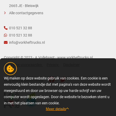
2665 JE - Bleiswijk
Alle contactgegevens
010 521 32 88
010 521 32 88
info@vorkheftrucks.nl
Copyright © 2023 - A.Vollebregt - www.vorkheftrucks.nl
Algemene voorwaarden
Privacy
Disclaimer
Wij maken op deze website gebruik van cookies. Een cookie is een
Volg ons via socialmedia:
eenvoudig klein bestandje dat met pagina's van deze website wordt
meegestuurd en door uw browser op uw harde schrijf van uw
computer wordt opgeslagen. Door de website te bezoeken stemt u
in met het plaatsen van een cookie.
Meer details
GEDETAILLEERDE COOKIE-INFORMATIE