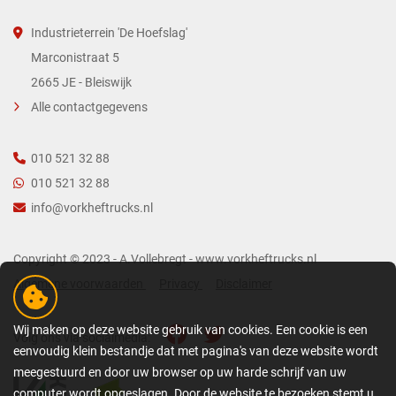
Industrieterrein 'De Hoefslag'
Marconistraat 5
2665 JE - Bleiswijk
Alle contactgegevens
010 521 32 88
010 521 32 88
info@vorkheftrucks.nl
Copyright © 2023 - A.Vollebregt - www.vorkheftrucks.nl
Algemene voorwaarden
Privacy
Disclaimer
Wij maken op deze website gebruik van cookies. Een cookie is een
Volg ons via socialmedia:
eenvoudig klein bestandje dat met pagina's van deze website wordt
meegestuurd en door uw browser op uw harde schrijf van uw
computer wordt opgeslagen. Door de website te bezoeken stemt u