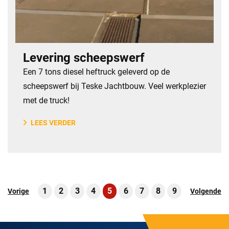
Levering scheepswerf
​Een 7 tons diesel heftruck geleverd op de
scheepswerf bij Teske Jachtbouw. Veel werkplezier
met de truck!
LEES VERDER
1
2
3
4
5
6
7
8
9
Vorige
Volgende