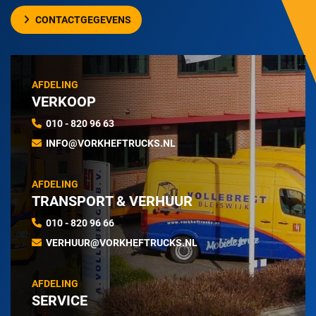
CONTACTGEGEVENS
AFDELING
VERKOOP
010 - 820 96 63
INFO@VORKHEFTRUCKS.NL
AFDELING
TRANSPORT & VERHUUR
010 - 820 96 66
VERHUUR@VORKHEFTRUCKS.NL
AFDELING
SERVICE