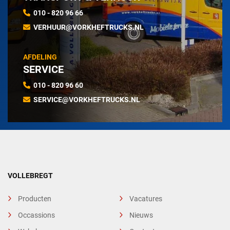
010 - 820 96 66
VERHUUR@VORKHEFTRUCKS.NL
AFDELING
SERVICE
010 - 820 96 60
SERVICE@VORKHEFTRUCKS.NL
VOLLEBREGT
Producten
Vacatures
Occassions
Nieuws