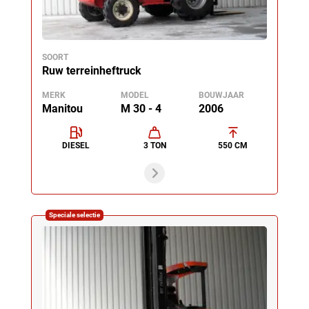
SOORT
Ruw terreinheftruck
MERK
MODEL
BOUWJAAR
Manitou
M 30 - 4
2006
DIESEL
3 TON
550 CM