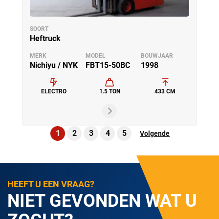
SOORT
Heftruck
MERK
MODEL
BOUWJAAR
Nichiyu / NYK
FBT15-50BC
1998
ELECTRO
1.5 TON
433 CM
1
2
3
4
5
Volgende
HEEFT U EEN VRAAG?
NIET GEVONDEN WAT U