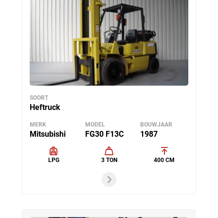
SOORT
Heftruck
MERK
MODEL
BOUWJAAR
Mitsubishi
FG30 F13C
1987
LPG
3 TON
400 CM