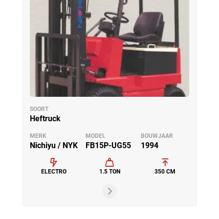
SOORT
Heftruck
MERK
MODEL
BOUWJAAR
Nichiyu / NYK
FB15P-UG55
1994
ELECTRO
1.5 TON
350 CM