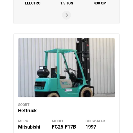
ELECTRO
1.5 TON
430 CM
SOORT
Heftruck
MERK
MODEL
BOUWJAAR
Mitsubishi
FG25-F17B
1997