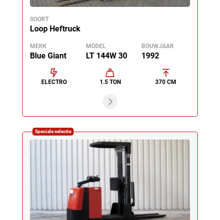
SOORT
Loop Heftruck
MERK
MODEL
BOUWJAAR
Blue Giant
LT 144W 30
1992
ELECTRO
1.5 TON
370 CM