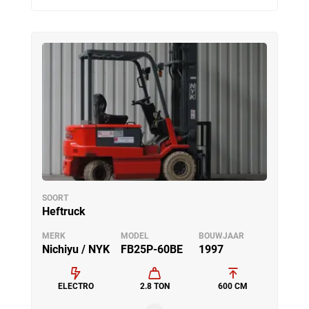
SOORT
Heftruck
MERK
MODEL
BOUWJAAR
Nichiyu / NYK
FB25P-60BE
1997
ELECTRO
2.8 TON
600 CM