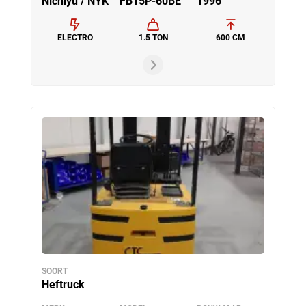
Nichiyu / NYK
FB15P-60BE
1996
ELECTRO
1.5 TON
600 CM
SOORT
Heftruck