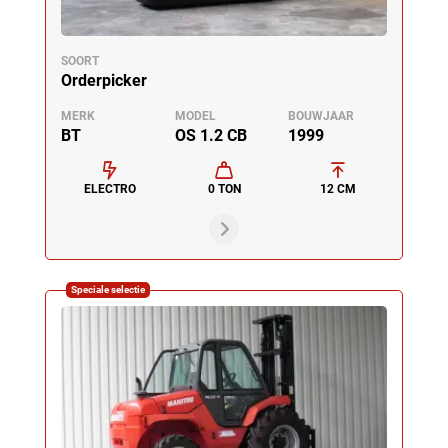
SOORT
Orderpicker
MERK
MODEL
BOUWJAAR
BT
OS 1.2 CB
1999
ELECTRO
0 TON
12 CM