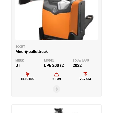
SOORT
Meerij-pallettruck
MERK
MODEL
BOUWJAAR
BT
LPE 200 (2
2022
ELECTRO
2 TON
VGV CM