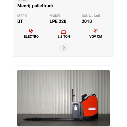
SOORT
Meerij-pallettruck
MERK
MODEL
BOUWJAAR
BT
LPE 220
2018
ELECTRO
2.2 TON
VGV CM