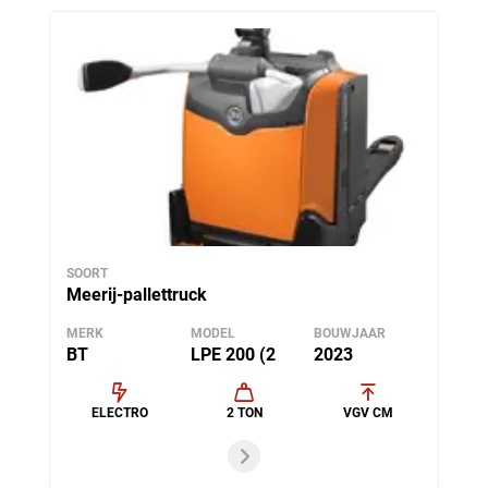
SOORT
Meerij-pallettruck
MERK
MODEL
BOUWJAAR
BT
LPE 200 (2
2023
ELECTRO
2 TON
VGV CM