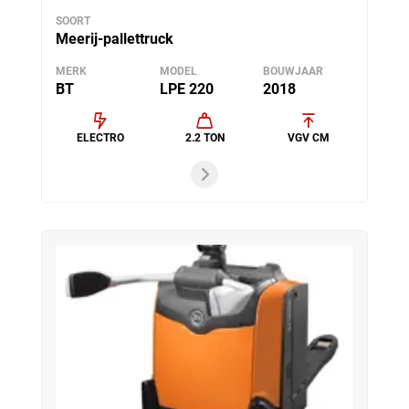
SOORT
Meerij-pallettruck
MERK
MODEL
BOUWJAAR
BT
LPE 220
2018
ELECTRO
2.2 TON
VGV CM