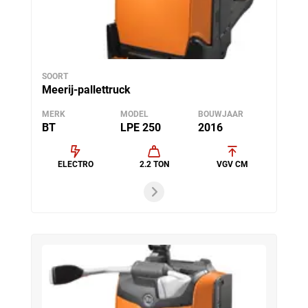
SOORT
Meerij-pallettruck
MERK
MODEL
BOUWJAAR
BT
LPE 250
2016
ELECTRO
2.2 TON
VGV CM