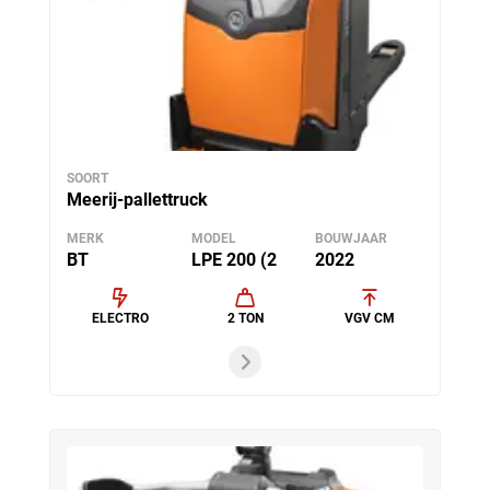
SOORT
Meerij-pallettruck
MERK
MODEL
BOUWJAAR
BT
LPE 200 (2
2022
ELECTRO
2 TON
VGV CM