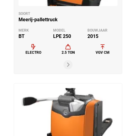
SOORT
Meerij-pallettruck
MERK
MODEL
BOUWJAAR
BT
LPE 250
2015
ELECTRO
2.5 TON
VGV CM