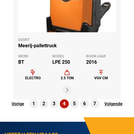
SOORT
Meerij-pallettruck
MERK
MODEL
BOUWJAAR
BT
LPE 250
2016
ELECTRO
2.5 TON
VGV CM
1
2
3
4
5
6
7
Vorige
Volgende