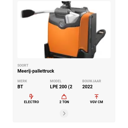
SOORT
Meerij-pallettruck
MERK
MODEL
BOUWJAAR
BT
LPE 200 (2
2022
ELECTRO
2 TON
VGV CM