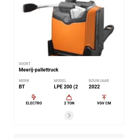
SOORT
Meerij-pallettruck
MERK
MODEL
BOUWJAAR
BT
LPE 200 (2
2022
ELECTRO
2 TON
VGV CM