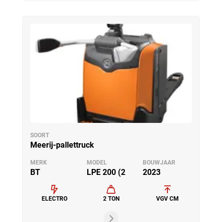
SOORT
Meerij-pallettruck
MERK
MODEL
BOUWJAAR
BT
LPE 200 (2
2023
ELECTRO
2 TON
VGV CM