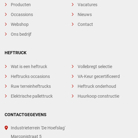
Producten
Vacatures
Occassions
Nieuws
Webshop
Contact
Ons bedrijf
HEFTRUCK
Wat is een heftruck
Vollebregt selectie
Heftrucks occasions
VA-Keur gecertificeerd
Ruw terreinheftrucks
Heftruck onderhoud
Elektrische pallettruck
Huurkoop constructie
CONTACTGEGEVENS
Industrieterrein 'De Hoefslag'
Marconistraat 5