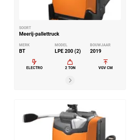
SOORT
Meerij-pallettruck
MERK
MODEL
BOUWJAAR
BT
LPE 200 (2)
2019
ELECTRO
2 TON
VGV CM