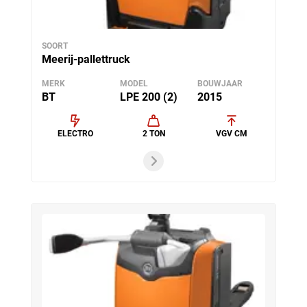
SOORT
Meerij-pallettruck
MERK
MODEL
BOUWJAAR
BT
LPE 200 (2)
2015
ELECTRO
2 TON
VGV CM