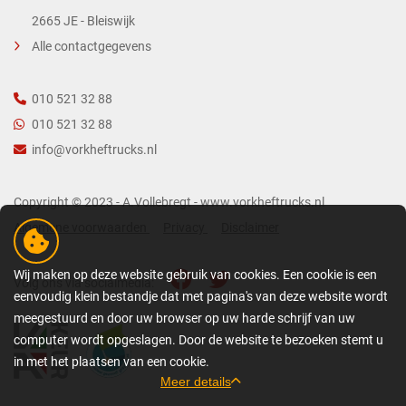
2665 JE - Bleiswijk
Alle contactgegevens
010 521 32 88
010 521 32 88
info@vorkheftrucks.nl
Copyright © 2023 - A.Vollebregt - www.vorkheftrucks.nl
Algemene voorwaarden
Privacy
Disclaimer
Wij maken op deze website gebruik van cookies. Een cookie is een
Volg ons via socialmedia:
eenvoudig klein bestandje dat met pagina's van deze website wordt
meegestuurd en door uw browser op uw harde schrijf van uw
computer wordt opgeslagen. Door de website te bezoeken stemt u
in met het plaatsen van een cookie.
Meer details
GEDETAILLEERDE COOKIE-INFORMATIE