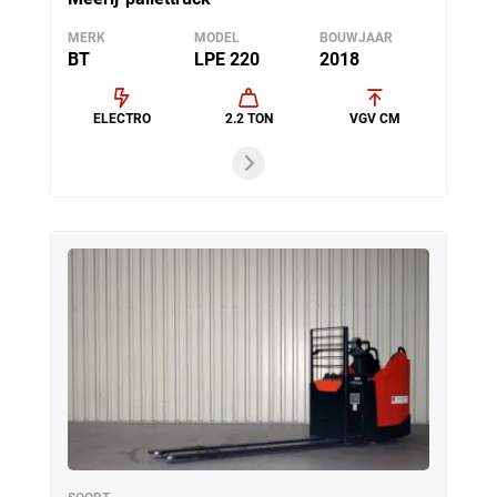
MERK
MODEL
BOUWJAAR
BT
LPE 220
2018
ELECTRO
2.2 TON
VGV CM