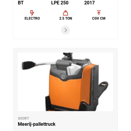
BT
LPE 250
2017
ELECTRO
2.5 TON
CGV CM
SOORT
Meerij-pallettruck