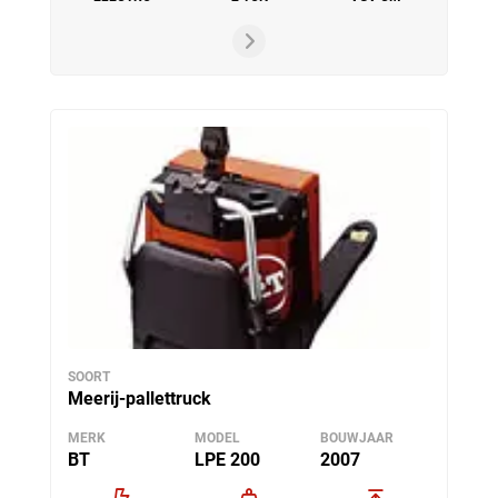
SOORT
Meerij-pallettruck
MERK
MODEL
BOUWJAAR
BT
LPE 200
2007