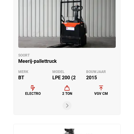
SOORT
Meerij-pallettruck
MERK
MODEL
BOUWJAAR
BT
LPE 200 (2
2015
ELECTRO
2 TON
VGV CM