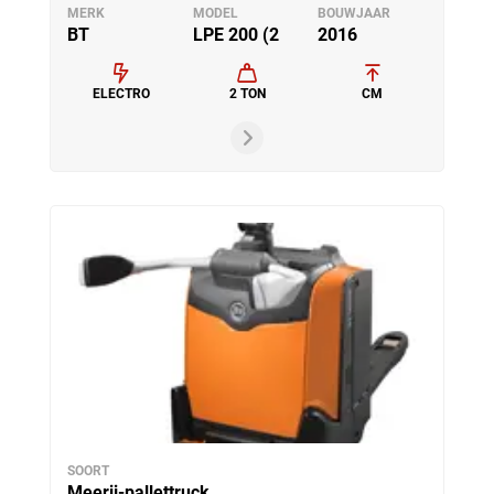
MERK
MODEL
BOUWJAAR
BT
LPE 200 (2
2016
ELECTRO
2 TON
CM
SOORT
Meerij-pallettruck