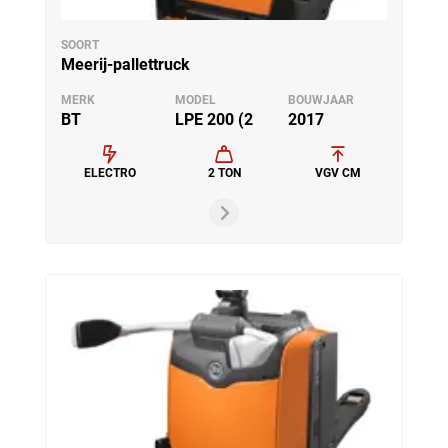
SOORT
Meerij-pallettruck
MERK
MODEL
BOUWJAAR
BT
LPE 200 (2
2017
ELECTRO
2 TON
VGV CM