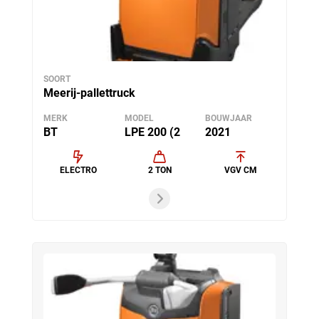
SOORT
Meerij-pallettruck
MERK
MODEL
BOUWJAAR
BT
LPE 200 (2
2021
ELECTRO
2 TON
VGV CM