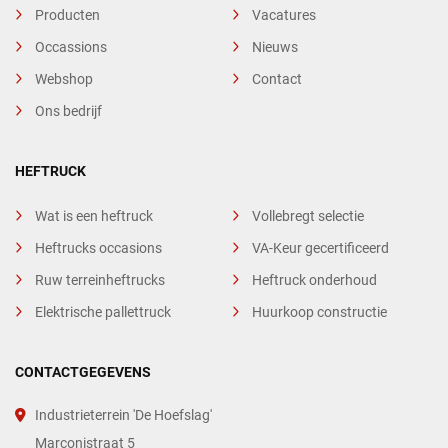
Producten
Vacatures
Occassions
Nieuws
Webshop
Contact
Ons bedrijf
HEFTRUCK
Wat is een heftruck
Vollebregt selectie
Heftrucks occasions
VA-Keur gecertificeerd
Ruw terreinheftrucks
Heftruck onderhoud
Elektrische pallettruck
Huurkoop constructie
CONTACTGEGEVENS
Industrieterrein 'De Hoefslag'
Marconistraat 5