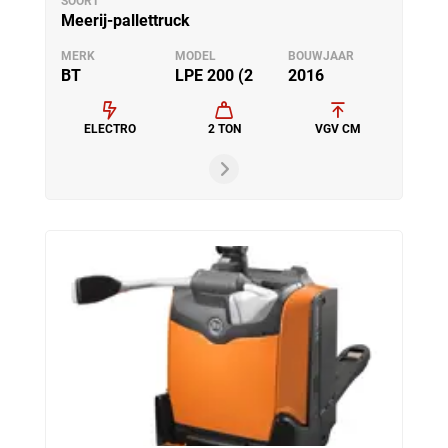
SOORT
Meerij-pallettruck
MERK
MODEL
BOUWJAAR
BT
LPE 200 (2
2016
ELECTRO
2 TON
VGV CM