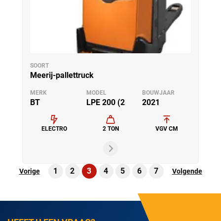
SOORT
Meerij-pallettruck
MERK
MODEL
BOUWJAAR
BT
LPE 200 (2
2021
ELECTRO
2 TON
VGV CM
1
2
3
4
5
6
7
Vorige
Volgende