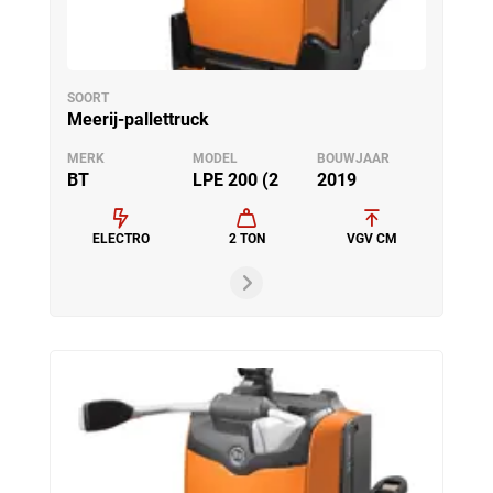
SOORT
Meerij-pallettruck
MERK
MODEL
BOUWJAAR
BT
LPE 200 (2
2019
ELECTRO
2 TON
VGV CM