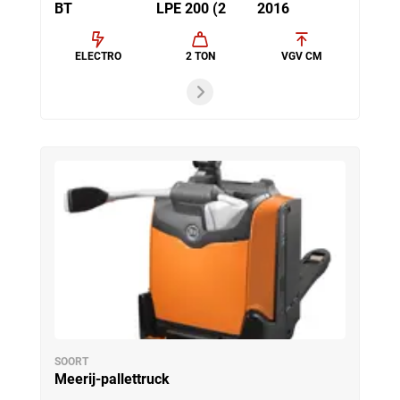
BT
LPE 200 (2
2016
ELECTRO
2 TON
VGV CM
SOORT
Meerij-pallettruck