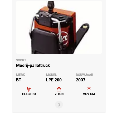
SOORT
Meerij-pallettruck
MERK
MODEL
BOUWJAAR
BT
LPE 200
2007
ELECTRO
2 TON
VGV CM