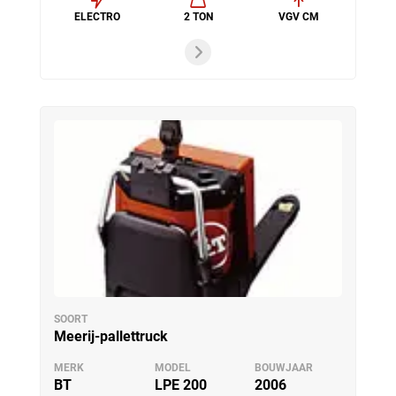
ELECTRO
2 TON
VGV CM
SOORT
Meerij-pallettruck
MERK
MODEL
BOUWJAAR
BT
LPE 200
2006