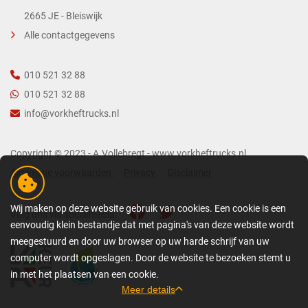
2665 JE - Bleiswijk
Alle contactgegevens
010 521 32 88
010 521 32 88
info@vorkheftrucks.nl
Copyright © 2023 - A.Vollebregt - www.vorkheftrucks.nl
Algemene voorwaarden
Privacy
Disclaimer
Wij maken op deze website gebruik van cookies. Een cookie is een
Volg ons via socialmedia:
eenvoudig klein bestandje dat met pagina's van deze website wordt
meegestuurd en door uw browser op uw harde schrijf van uw
computer wordt opgeslagen. Door de website te bezoeken stemt u
in met het plaatsen van een cookie.
Meer details
GEDETAILLEERDE COOKIE-INFORMATIE