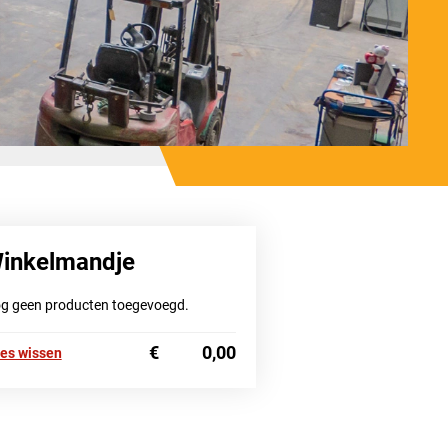
inkelmandje
g geen producten toegevoegd.
€
0,00
les wissen