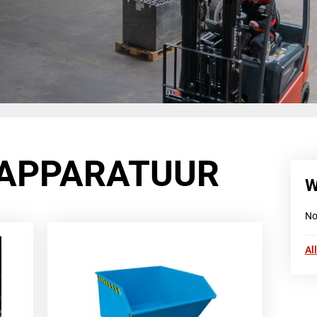
APPARATUUR
W
No
Al