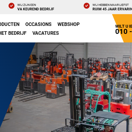
WIJ ZIJN EEN
WIJ HEBBEN MAAR LIEFST
VA KEUREND BEDRIJF
RUIM 45 JAAR ERVARI
ODUCTEN
OCCASIONS
WEBSHOP
WILT U 
010 
HET BEDRIJF
VACATURES