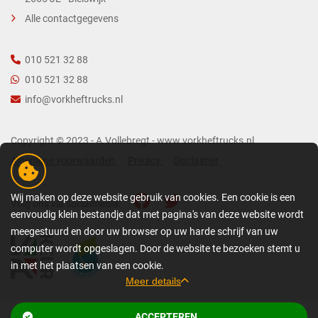
Alle contactgegevens
010 521 32 88
010 521 32 88
info@vorkheftrucks.nl
Copyright © 2023 - A.Vollebregt - www.vorkheftrucks.nl
Algemene voorwaarden
Privacy
Disclaimer
Wij maken op deze website gebruik van cookies. Een cookie is een
Volg ons via socialmedia:
eenvoudig klein bestandje dat met pagina's van deze website wordt
meegestuurd en door uw browser op uw harde schrijf van uw
computer wordt opgeslagen. Door de website te bezoeken stemt u
in met het plaatsen van een cookie.
Meer details
GEDETAILLEERDE COOKIE-INFORMATIE
ACCEPTEREN