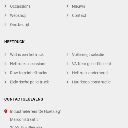
Occassions
Nieuws
Webshop
Contact
Ons bedrijf
HEFTRUCK
Wat is een heftruck
Vollebregt selectie
Heftrucks occasions
VA-Keur gecertificeerd
Ruw terreinheftrucks
Heftruck onderhoud
Elektrische pallettruck
Huurkoop constructie
CONTACTGEGEVENS
Industrieterrein 'De Hoefslag'
Marconistraat 5
2665 JE - Bleiswijk