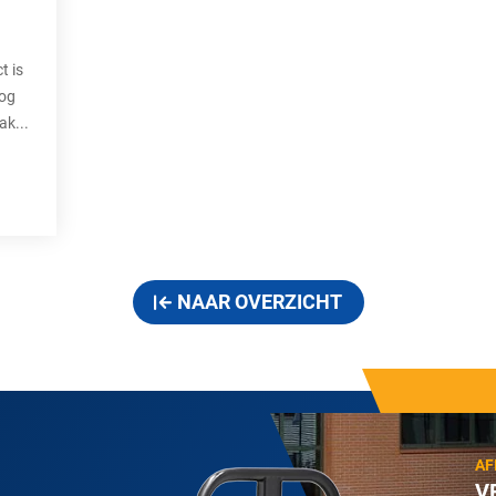
t is
oog
ak...
NAAR OVERZICHT
AF
V