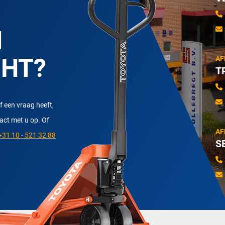
N
CHT?
AF
T
f een vraag heeft,
tact met u op. Of
AF
31 10 - 521 32 88
S