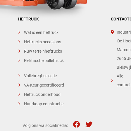
HEFTRUCK
CONTACT
Industri
Wat is een heftruck
'De Hoef
Heftrucks occasions
Marconi
Ruw terreinheftrucks
2665 JE
Elektrische pallettruck
Bleiswij
Vollebregt selectie
Alle
contac
VA-Keur gecertificeerd
Heftruck onderhoud
Huurkoop constructie
Volg ons via socialmedia: