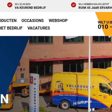
WIJ ZIJN EEN
WIJ HEBBEN MAAR LIEFST
VA KEUREND BEDRIJF
RUIM 45 JAAR ERVARI
ODUCTEN
OCCASIONS
WEBSHOP
WILT U 
010 
HET BEDRIJF
VACATURES
EN