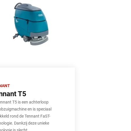
NANT
nnant T5
ennant T5 is een achterloop
obzuigmachine en is speciaal
kkeld rond de Tennant FaST-
nologie. Dankzij deze unieke
ologie is slecht...