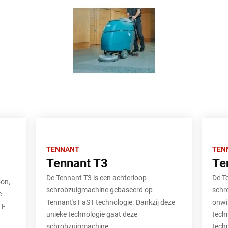
TENNANT
TEN
Tennant T3
Te
De Tennant T3 is een achterloop
De T
on,
schrobzuigmachine gebaseerd op
schr
e
Tennant's FaST technologie. Dankzij deze
onwi
T-
unieke technologie gaat deze
tech
schrobzuigmachine...
techn