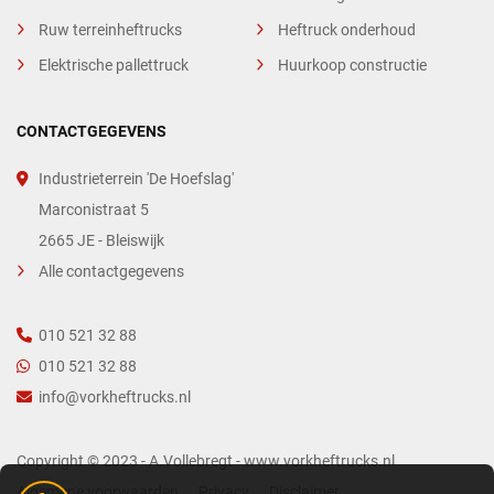
Ruw terreinheftrucks
Heftruck onderhoud
Elektrische pallettruck
Huurkoop constructie
CONTACTGEGEVENS
Industrieterrein 'De Hoefslag'
Marconistraat 5
2665 JE - Bleiswijk
Alle contactgegevens
010 521 32 88
010 521 32 88
info@vorkheftrucks.nl
Copyright © 2023 - A.Vollebregt - www.vorkheftrucks.nl
Algemene voorwaarden
Privacy
Disclaimer