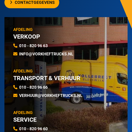
CONTACTGEGEVENS
AFDELING
VERKOOP
010 - 820 96 63
INFO@VORKHEFTRUCKS.NL
AFDELING
TRANSPORT & VERHUUR
010 - 820 96 66
VERHUUR@VORKHEFTRUCKS.NL
AFDELING
SERVICE
010 - 820 96 60