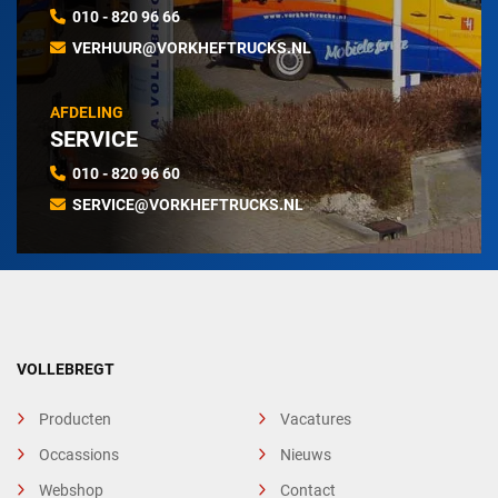
010 - 820 96 66
VERHUUR@VORKHEFTRUCKS.NL
AFDELING
SERVICE
010 - 820 96 60
SERVICE@VORKHEFTRUCKS.NL
VOLLEBREGT
Producten
Vacatures
Occassions
Nieuws
Webshop
Contact