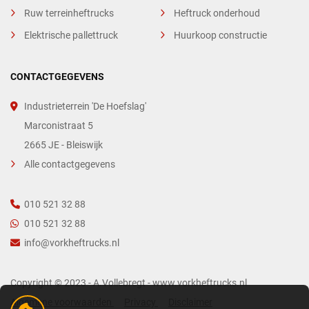
Ruw terreinheftrucks
Heftruck onderhoud
Elektrische pallettruck
Huurkoop constructie
CONTACTGEGEVENS
Industrieterrein 'De Hoefslag'
Marconistraat 5
2665 JE - Bleiswijk
Alle contactgegevens
010 521 32 88
010 521 32 88
info@vorkheftrucks.nl
Copyright © 2023 - A.Vollebregt - www.vorkheftrucks.nl
Algemene voorwaarden
Privacy
Disclaimer