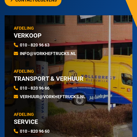
CONTACTGEGEVENS
AFDELING
VERKOOP
010 - 820 96 63
INFO@VORKHEFTRUCKS.NL
AFDELING
TRANSPORT & VERHUUR
010 - 820 96 66
VERHUUR@VORKHEFTRUCKS.NL
AFDELING
SERVICE
010 - 820 96 60