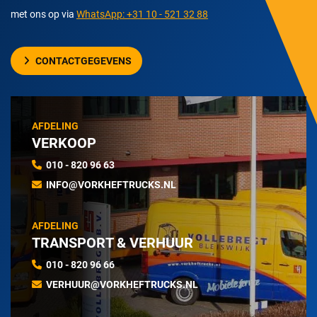
met ons op via
WhatsApp: +31 10 - 521 32 88
CONTACTGEGEVENS
AFDELING
VERKOOP
010 - 820 96 63
INFO@VORKHEFTRUCKS.NL
AFDELING
TRANSPORT & VERHUUR
010 - 820 96 66
VERHUUR@VORKHEFTRUCKS.NL