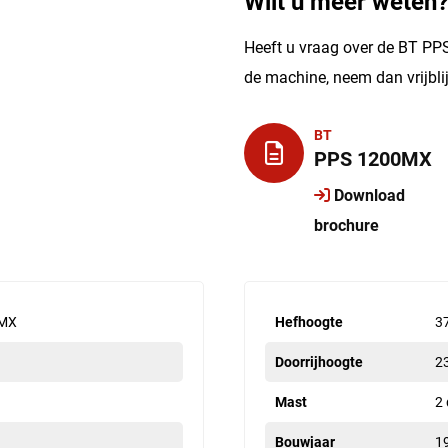
Wilt u meer weten
Heeft u vraag over de BT PP
de machine, neem dan vrijbl
BT
PPS 1200MX
Download
brochure
0MX
Hefhoogte
3
Doorrijhoogte
2
Mast
2 
Bouwjaar
1