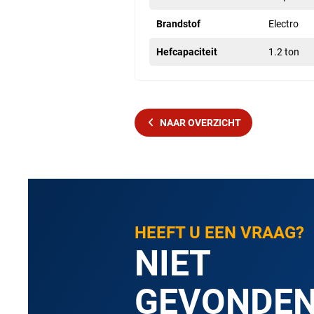
Brandstof
Electro
Hefcapaciteit
1.2 ton
NAAR OVERZICHT
HEEFT U EEN VRAAG?
NIET
GEVONDE