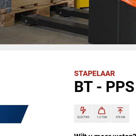
STAPELAAR
BT - PP
ELECTRO
1.2 TON
370 CM