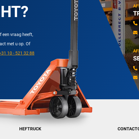
CHT?
AF
T
f een vraag heeft,
tact met u op. Of
AF
31 10 - 521 32 88
S
HEFTRUCK
CONTACT