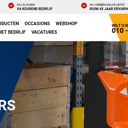
WIJ ZIJN EEN
WIJ HEBBEN MAAR LIEFST
VA KEUREND BEDRIJF
RUIM 45 JAAR ERVARI
ODUCTEN
OCCASIONS
WEBSHOP
WILT U 
010 
HET BEDRIJF
VACATURES
RS