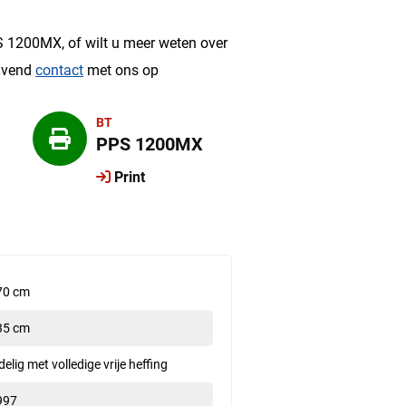
?
S 1200MX, of wilt u meer weten over
ijvend
contact
met ons op
BT
PPS 1200MX
Print
70 cm
35 cm
delig met volledige vrije heffing
997