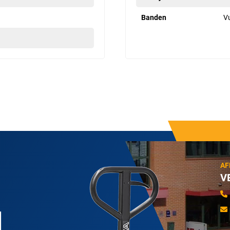
Banden
Vu
AF
V
N