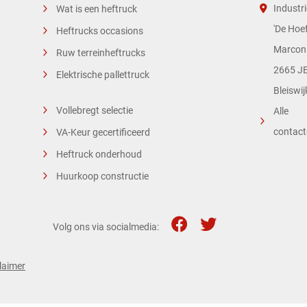
Industri
Wat is een heftruck
'De Hoef
Heftrucks occasions
Marconi
Ruw terreinheftrucks
2665 JE
Elektrische pallettruck
Bleiswij
Vollebregt selectie
Alle
contac
VA-Keur gecertificeerd
Heftruck onderhoud
Huurkoop constructie
Volg ons via socialmedia:
laimer