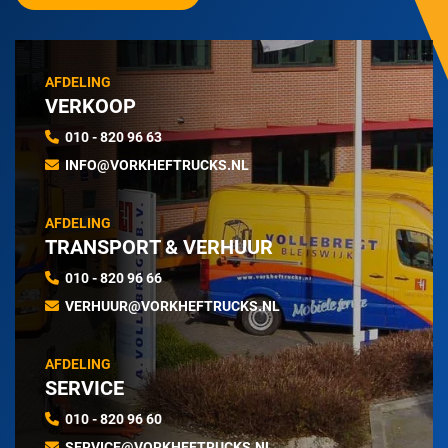
AFDELING
VERKOOP
010 - 820 96 63
INFO@VORKHEFTRUCKS.NL
AFDELING
TRANSPORT & VERHUUR
010 - 820 96 66
VERHUUR@VORKHEFTRUCKS.NL
AFDELING
SERVICE
010 - 820 96 60
SERVICE@VORKHEFTRUCKS.NL