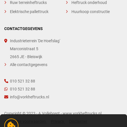
Ruw terreinheftrucks
Heftruck onderhoud
Elektrische pallettruck
Huurkoop constructie
CONTACTGEGEVENS
Industrieterrein 'De Hoefslag'
Marconistraat 5
2665 JE - Bleiswijk
Alle contactgegevens
010 521 32 88
010 521 32 88
info@vorkheftrucks.nl
Copyright © 2023 - A.Vollebregt - www.vorkheftrucks.nl
Algemene voorwaarden
Privacy
Disclaimer