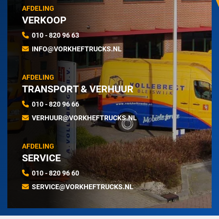
AFDELING
VERKOOP
010 - 820 96 63
INFO@VORKHEFTRUCKS.NL
AFDELING
TRANSPORT & VERHUUR
010 - 820 96 66
VERHUUR@VORKHEFTRUCKS.NL
AFDELING
SERVICE
010 - 820 96 60
SERVICE@VORKHEFTRUCKS.NL