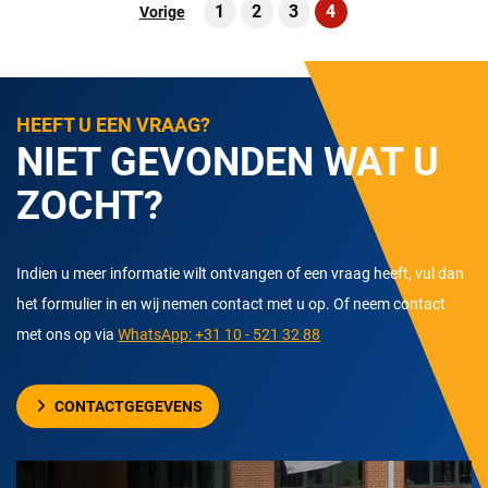
1
2
3
4
Vorige
HEEFT U EEN VRAAG?
NIET GEVONDEN WAT U
ZOCHT?
Indien u meer informatie wilt ontvangen of een vraag heeft, vul dan
het formulier in en wij nemen contact met u op. Of neem contact
met ons op via
WhatsApp: +31 10 - 521 32 88
CONTACTGEGEVENS