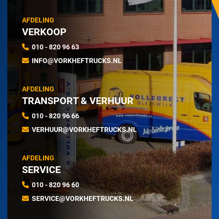
AFDELING
VERKOOP
010 - 820 96 63
INFO@VORKHEFTRUCKS.NL
AFDELING
TRANSPORT & VERHUUR
010 - 820 96 66
VERHUUR@VORKHEFTRUCKS.NL
AFDELING
SERVICE
010 - 820 96 60
SERVICE@VORKHEFTRUCKS.NL