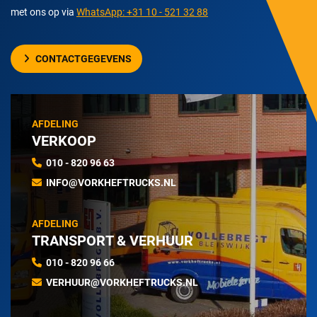
met ons op via
WhatsApp: +31 10 - 521 32 88
CONTACTGEGEVENS
AFDELING
VERKOOP
010 - 820 96 63
INFO@VORKHEFTRUCKS.NL
AFDELING
TRANSPORT & VERHUUR
010 - 820 96 66
VERHUUR@VORKHEFTRUCKS.NL