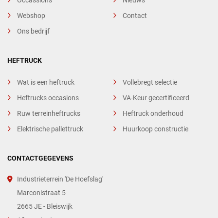
Occassions
Nieuws
Webshop
Contact
Ons bedrijf
HEFTRUCK
Wat is een heftruck
Vollebregt selectie
Heftrucks occasions
VA-Keur gecertificeerd
Ruw terreinheftrucks
Heftruck onderhoud
Elektrische pallettruck
Huurkoop constructie
CONTACTGEGEVENS
Industrieterrein 'De Hoefslag'
Marconistraat 5
2665 JE - Bleiswijk