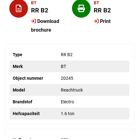
BT
BT
RR B2
RR B2
Download
Print
brochure
Type
RR B2
Merk
BT
Object nummer
20245
Model
Reachtruck
Brandstof
Electro
Hefcapaciteit
1.6 ton