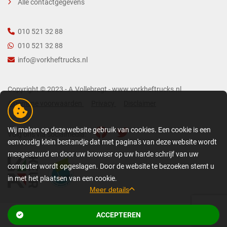
Alle contactgegevens
010 521 32 88
010 521 32 88
info@vorkheftrucks.nl
Copyright © 2023 - A.Vollebregt - www.vorkheftrucks.nl
Algemene voorwaarden
Privacy
Disclaimer
Wij maken op deze website gebruik van cookies. Een cookie is een
Volg ons via socialmedia:
eenvoudig klein bestandje dat met pagina's van deze website wordt
meegestuurd en door uw browser op uw harde schrijf van uw
computer wordt opgeslagen. Door de website te bezoeken stemt u
in met het plaatsen van een cookie.
Meer details
GEDETAILLEERDE COOKIE-INFORMATIE
ACCEPTEREN
Bekijk gerelateerde pagina’s
Een cookie is een eenvoudig klein bestandje dat met pagina's van deze