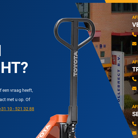
AF
V
N
CHT?
AF
T
f een vraag heeft,
tact met u op. Of
AF
31 10 - 521 32 88
S