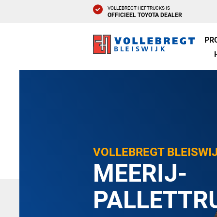
VOLLEBREGT HEFTRUCKS IS
OFFICIEEL TOYOTA DEALER
PR
VOLLEBREGT BLEISWI
MEERIJ-
PALLETTR