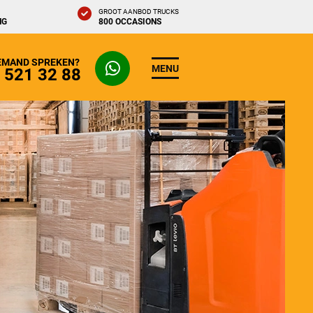
GROOT AANBOD TRUCKS
NG
800 OCCASIONS
IEMAND SPREKEN?
MENU
- 521 32 88