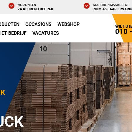
WIJ ZIJN EEN
WIJ HEBBEN MAAR LIEFST
VA KEUREND BEDRIJF
RUIM 45 JAAR ERVARI
ODUCTEN
OCCASIONS
WEBSHOP
WILT U 
010 
HET BEDRIJF
VACATURES
JK
UCK