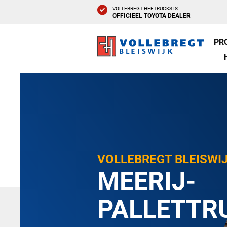
VOLLEBREGT HEFTRUCKS IS
OFFICIEEL TOYOTA DEALER
PR
VOLLEBREGT BLEISWI
MEERIJ-
PALLETTR