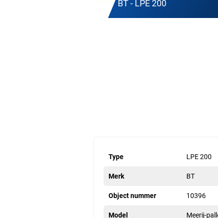
BT - LPE 200
Type
LPE 200
Merk
BT
Object nummer
10396
Model
Meerij-pal