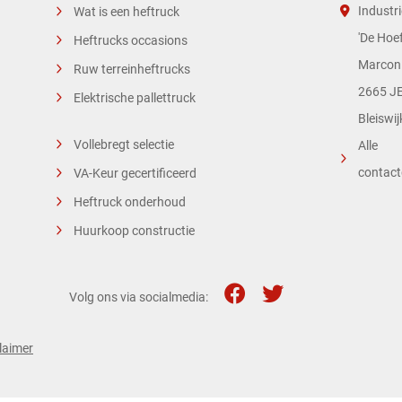
Industri
Wat is een heftruck
'De Hoef
Heftrucks occasions
Marconi
Ruw terreinheftrucks
2665 JE
Elektrische pallettruck
Bleiswij
Vollebregt selectie
Alle
contac
VA-Keur gecertificeerd
Heftruck onderhoud
Huurkoop constructie
Volg ons via socialmedia:
laimer