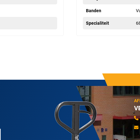
Banden
Vu
Specialiteit
6
AF
V
N