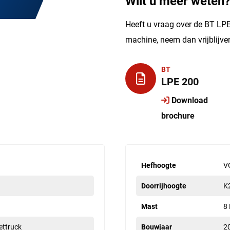
Wilt u meer weten
Heeft u vraag over de BT LPE
machine, neem dan vrijblijv
BT
LPE 200
Download
brochure
Hefhoogte
V
Doorrijhoogte
K
Mast
8
lettruck
Bouwjaar
2