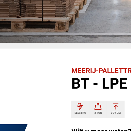
MEERIJ-PALLETT
BT - LPE
ELECTRO
2 TON
VGV CM