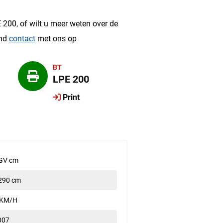
?
 200, of wilt u meer weten over de
end
contact
met ons op
BT
LPE 200
Print
GV cm
290 cm
 KM/H
007