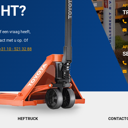
CHT?
AF
T
f een vraag heeft,
tact met u op. Of
AF
31 10 - 521 32 88
S
HEFTRUCK
CONTACT