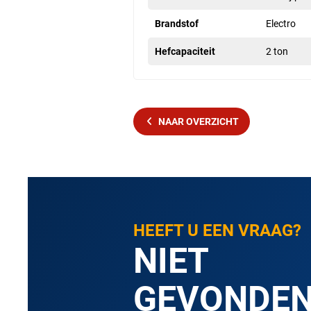
Brandstof
Electro
Hefcapaciteit
2 ton
NAAR OVERZICHT
HEEFT U EEN VRAAG?
NIET
GEVONDE