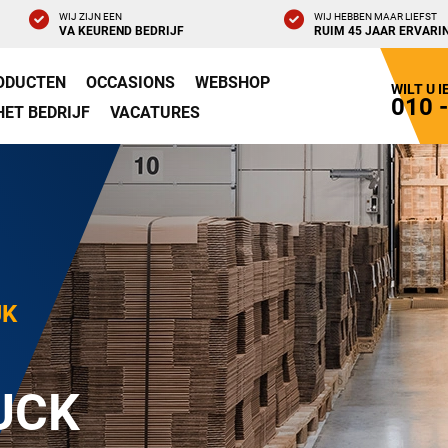
WIJ ZIJN EEN
WIJ HEBBEN MAAR LIEFST
VA KEUREND BEDRIJF
RUIM 45 JAAR ERVARI
ODUCTEN
OCCASIONS
WEBSHOP
WILT U 
010 
HET BEDRIJF
VACATURES
JK
UCK