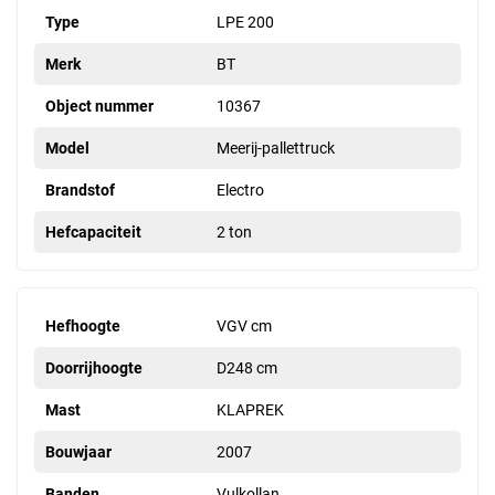
Type
LPE 200
Merk
BT
Object nummer
10367
Model
Meerij-pallettruck
Brandstof
Electro
Hefcapaciteit
2 ton
Hefhoogte
VGV cm
Doorrijhoogte
D248 cm
Mast
KLAPREK
Bouwjaar
2007
Banden
Vulkollan