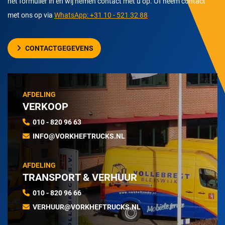
het formulier in en wij nemen contact met u op. Of neem contact
met ons op via
WhatsApp: +31 10 - 521 32 88
CONTACTGEGEVENS
AFDELING
VERKOOP
010 - 820 96 63
INFO@VORKHEFTRUCKS.NL
AFDELING
TRANSPORT & VERHUUR
010 - 820 96 66
VERHUUR@VORKHEFTRUCKS.NL