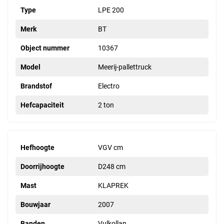
Type
LPE 200
Merk
BT
Object nummer
10367
Model
Meerij-pallettruck
Brandstof
Electro
Hefcapaciteit
2 ton
Hefhoogte
VGV cm
Doorrijhoogte
D248 cm
Mast
KLAPREK
Bouwjaar
2007
Banden
Vulkollan