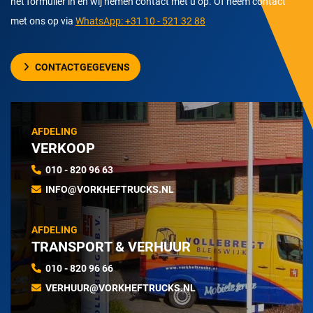
het formulier in en wij nemen contact met u op. Of neem contact
met ons op via
WhatsApp: +31 10 - 521 32 88
CONTACTGEGEVENS
AFDELING
VERKOOP
010 - 820 96 63
INFO@VORKHEFTRUCKS.NL
AFDELING
TRANSPORT & VERHUUR
010 - 820 96 66
VERHUUR@VORKHEFTRUCKS.NL