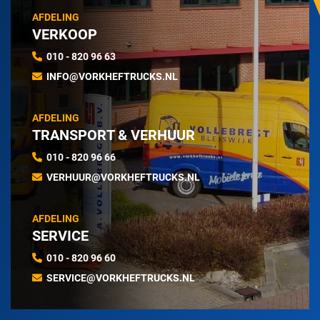
AFDELING
VERKOOP
010 - 820 96 63
INFO@VORKHEFTRUCKS.NL
AFDELING
TRANSPORT & VERHUUR
010 - 820 96 66
VERHUUR@VORKHEFTRUCKS.NL
AFDELING
SERVICE
010 - 820 96 60
SERVICE@VORKHEFTRUCKS.NL