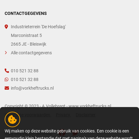
CONTACTGEGEVENS
Industrieterrein 'De Hoefslag'
Marconistraat 5
2665 JE - Bleiswijk
Alle contactgegevens
010 521 32 88
010 521 32 88
info@vorkheftrucks.nl
Copyright © 2023 - A.Vollebregt - www.vorkheftrucks.nl
Algemene voorwaarden
Privacy
Disclaimer
Wij maken op deze website gebruik van cookies. Een cookie is een
Volg ons via socialmedia:
eenvoudig klein bestandje dat met pagina's van deze website wordt